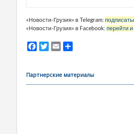
«Новости-Грузия» в Telegram:
подписать
«Новости-Грузия» в Facebook:
перейти и
F
T
E
О
ac
w
m
тп
e
itt
ai
р
b
er
l
а
Партнерские материалы
o
в
o
и
k
ть
Навигация
по
записям