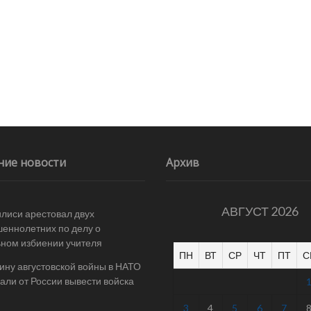
ние новости
Архив
АВГУСТ 2026
илиси арестовал двух
еннолетних по делу о
ном избиении учителя
ПН
ВТ
СР
ЧТ
ПТ
С
ину августовской войны в НАТО
али от России вывести войска
3
4
5
6
7