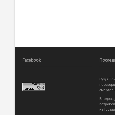
Facebook
Послед
Суд в Тб
несоверш
смертель
В годовщ
потребов
из Грузии