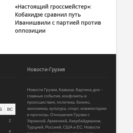
«Настоящий гроссмейстер»:
@ქართული ოცნება / Georgian Dream
Кобахидзе сравнил путь
Иванишвили с партией против
оппозиции
Новости-Грузия
Новости Грузии, Кавказа. Картина дня –
главные события, конфликты и
происшествия, политика, бизнес,
экономика, культура, спорт, комментарии
Б
ВС
и прогнозы. Отношения Грузии с
1
2
Украиной, Арменией, Азербайджаном,
Турцией, Россией, США и ЕС. Новости
8
9