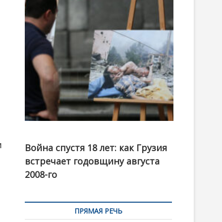
t
o
n
Фотовыставка на тему августовской войны 2008
года в Тбилиси, август 2018 года. Фото: Первый
и
Война спустя 18 лет: как Грузия
канал
встречает годовщину августа
2008-го
ПРЯМАЯ РЕЧЬ