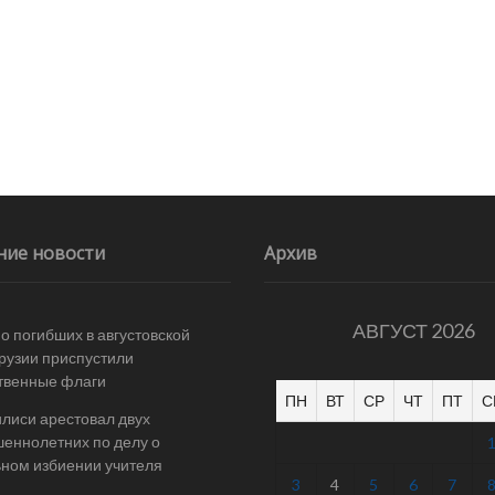
ние новости
Архив
АВГУСТ 2026
 о погибших в августовской
Грузии приспустили
твенные флаги
ПН
ВТ
СР
ЧТ
ПТ
С
илиси арестовал двух
еннолетних по делу о
ном избиении учителя
3
4
5
6
7