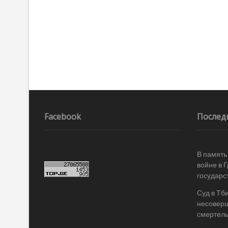
Facebook
Послед
В память
войне в 
государс
Суд в Тб
несоверш
смертель