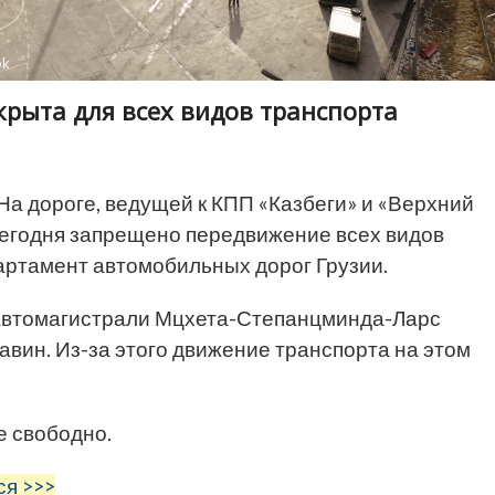
ok
крыта для всех видов транспорта
На дороге, ведущей к КПП «Казбеги» и «Верхний
 сегодня запрещено передвижение всех видов
артамент автомобильных дорог Грузии.
 автомагистрали Мцхета-Степанцминда-Ларс
авин. Из-за этого движение транспорта на этом
е свободно.
ся >>>