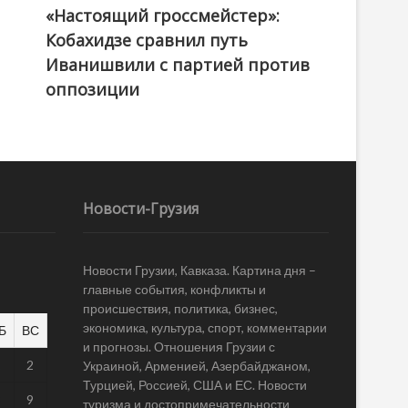
«Настоящий гроссмейстер»:
@ქართული ოცნება / Georgian Dream
Кобахидзе сравнил путь
Иванишвили с партией против
оппозиции
Новости-Грузия
Новости Грузии, Кавказа. Картина дня –
главные события, конфликты и
происшествия, политика, бизнес,
экономика, культура, спорт, комментарии
Б
ВС
и прогнозы. Отношения Грузии с
1
2
Украиной, Арменией, Азербайджаном,
Турцией, Россией, США и ЕС. Новости
8
9
туризма и достопримечательности