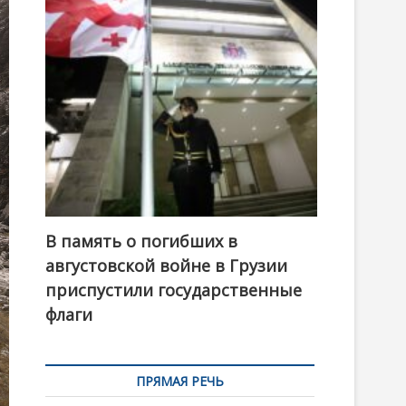
t
o
n
В память о погибших в
августовской войне в Грузии
приспустили государственные
флаги
ПРЯМАЯ РЕЧЬ