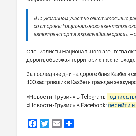
«На указанном участке очистительные р
со стороны Национального агентства ок
автотранспорта в кратчайшие сроки», —
Специалисты Национального агентства ок
дороги, объезжая территорию на снегоходе
За последние дни на дороге близ Казбеги с
100 застрявших в Казбеги граждан эвакуиро
«Новости-Грузия» в Telegram:
подписать
«Новости-Грузия» в Facebook:
перейти и
F
T
E
О
ac
w
m
тп