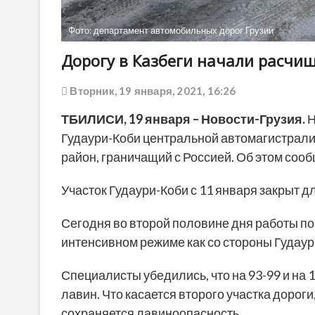
Фото: департамент автомобильных дорог Грузии
Дорогу в Казбеги начали расчищ
Вторник, 19 января, 2021, 16:26
ТБИЛИСИ,
19
января
– Новости-Грузия.
Н
Гудаури-Коби центральной автомагистрали
район, граничащий с Россией. Об этом соо
Участок Гудаури-Коби с 11 января закрыт д
Сегодня во второй половине дня работы по
интенсивном режиме как со стороны Гудаури,
Специалисты убедились, что на 93-99 и на 
лавин. Что касается второго участка дороги
сохраняется лавиноопасность.