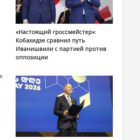
«Настоящий гроссмейстер»:
@ქართული ოცნება / Georgian Dream
Кобахидзе сравнил путь
Иванишвили с партией против
оппозиции
е