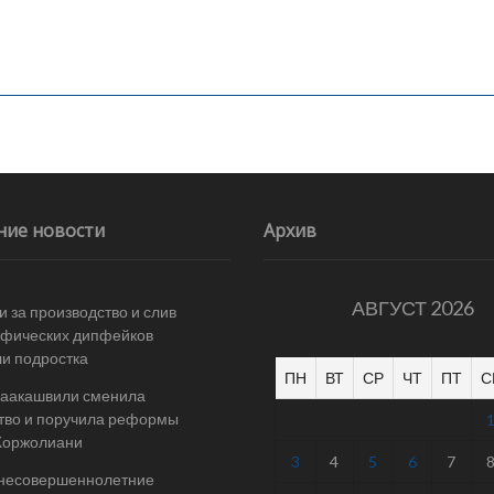
ние новости
Архив
АВГУСТ 2026
и за производство и слив
афических дипфейков
и подростка
ПН
ВТ
СР
ЧТ
ПТ
С
Саакашвили сменила
тво и поручила реформы
Жоржолиани
3
4
5
6
7
 несовершеннолетние