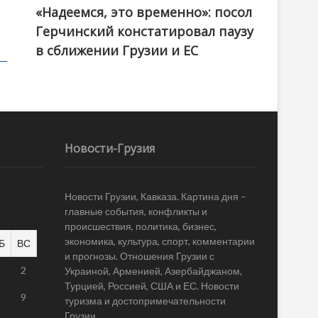
«Надеемся, это временно»: посол
Герчинский констатировал паузу
в сближении Грузии и ЕС
Новости-Грузия
Новости Грузии, Кавказа. Картина дня –
главные события, конфликты и
происшествия, политика, бизнес,
экономика, культура, спорт, комментарии
Б
ВС
и прогнозы. Отношения Грузии с
1
2
Украиной, Арменией, Азербайджаном,
Турцией, Россией, США и ЕС. Новости
8
9
туризма и достопримечательности
Грузии.