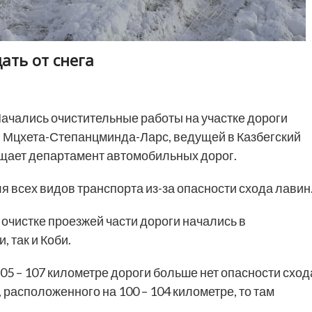
ать от снега
ачались очистительные работы на участке дороги
 Мцхета-Степанцминда-Ларс, ведущей в Казбегский
бщает департамент автомобильных дорог.
ля всех видов транспорта из-за опасности схода лавин
 очистке проезжей части дороги начались в
 так и Коби.
105 – 107 километре дороги больше нет опасности сход
, расположенного на 100 – 104 километре, то там