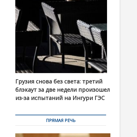
t
o
n
Грузия снова без света: третий
блэкаут за две недели произошел
из-за испытаний на Ингури ГЭС
ПРЯМАЯ РЕЧЬ