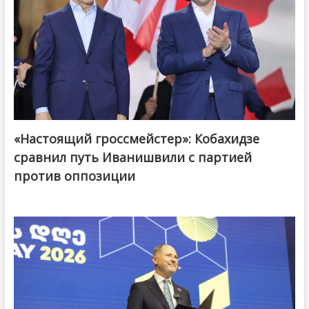
«Настоящий гроссмейстер»: Кобахидзе
@ქართული ოცნება / Georgian Dream
сравнил путь Иванишвили с партией
против оппозиции