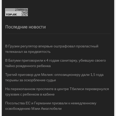
Последние новости
В Грузии регулятор впервые оштрафовал провластный
телеканал за предвзятость
В Батуми приговорили к 4 годам санитарку, убившую своего
тайно рожденного ребенка
Третий приговор для Мелия: оппозиционеру дали 1,5 года
тюрьмы за оскорбление судьи
На перекопанном проспекте в центре Тбилиси перевернулся
грузовик с ребенком в кабине
Посольства ЕС и Германии призвали к немедленному
освобождению Мзии Амаглобели