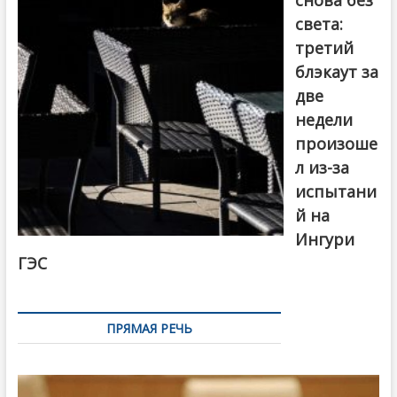
снова без
света:
третий
блэкаут за
две
недели
произоше
л из-за
испытани
й на
Ингури
ГЭС
ПРЯМАЯ РЕЧЬ