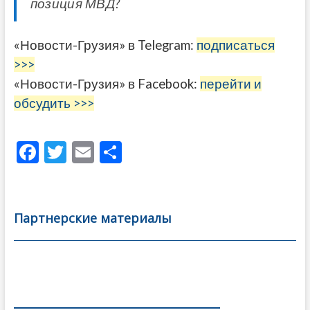
позиция МВД?
«Новости-Грузия» в Telegram:
подписаться
>>>
«Новости-Грузия» в Facebook:
перейти и
обсудить >>>
F
T
E
О
ac
w
m
тп
e
itt
ai
р
b
er
l
а
Партнерские материалы
o
в
o
и
k
ть
Навигация
по