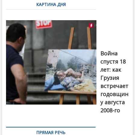
КАРТИНА ДНЯ
записям
Фотовыставка
на тему
августовской
войны 2008
года в Тбилиси,
август 2018
года. Фото:
Война
Первый канал
спустя 18
лет: как
Грузия
встречает
годовщин
у августа
2008-го
ПРЯМАЯ РЕЧЬ