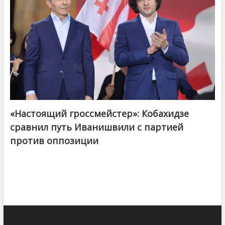
«Настоящий гроссмейстер»: Кобахидзе
@ქართული ოცნება / Georgian Dream
сравнил путь Иванишвили с партией
против оппозиции