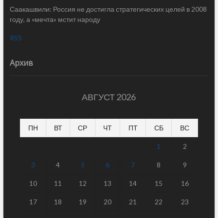
Саакашвили: Россия не достигла стратегических целей в 2008
году, а «мечта» мстит народу
RSS
Архив
АВГУСТ 2026
ПН
ВТ
СР
ЧТ
ПТ
СБ
ВС
1
2
3
4
5
6
7
8
9
10
11
12
13
14
15
16
17
18
19
20
21
22
23