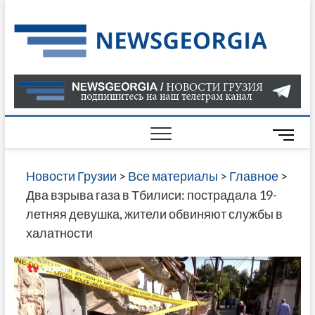
Skip
to
Нов
САМАЯ
content
АКТУАЛ
Гру
ИНФОР
О СОБ
В ГРУЗ
НОВОС
M
ГРУЗИИ
e
ОНЛАЙН
n
Новости Грузии
>
Все материалы
>
Главное
>
САЙТЕ 
u
Два взрыва газа в Тбилиси: пострадала 19-
НАЙДЕ
B
летняя девушка, жители обвиняют службы в
НОВОС
u
халатности
ПОЛИТ
t
ЭКОНО
t
КУЛЬТУ
o
СПОРТА
n
МНОГО