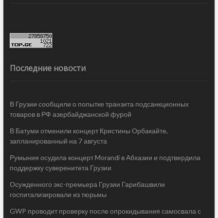
Последние новости
В Грузии сообщили о попытке транзита подсанкционных
товаров в РФ азербайджанской фурой
В Батуми отменили концерт Кристины Орбакайте,
запланированный на 7 августа
Румыния осудила концерт Morandi в Абхазии и подтвердила
поддержку суверенитета Грузии
Осужденного экс-премьера Грузии Гарибашвили
госпитализировали из тюрьмы
GWP проводит проверку после опрокидывания самосвала с