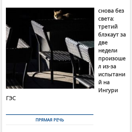
Грузия
снова без
света:
третий
блэкаут за
две
недели
произоше
л из-за
испытани
й на
Ингури
ГЭС
ПРЯМАЯ РЕЧЬ