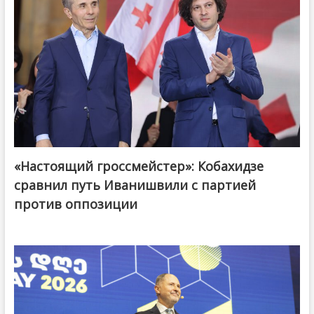
«Настоящий гроссмейстер»: Кобахидзе
@ქართული ოცნება / Georgian Dream
сравнил путь Иванишвили с партией
против оппозиции