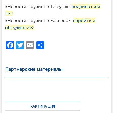
«Новости-Грузия» в Telegram:
подписаться
>>>
«Новости-Грузия» в Facebook:
перейти и
обсудить >>>
F
T
E
О
ac
w
m
тп
e
itt
ai
р
b
er
l
а
Партнерские материалы
o
в
o
и
k
ть
Навигация
по
КАРТИНА ДНЯ
записям