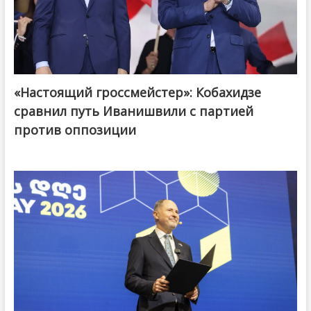
«Настоящий гроссмейстер»: Кобахидзе
@ქართული ოცნება / Georgian Dream
сравнил путь Иванишвили с партией
против оппозиции