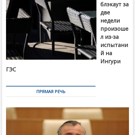
блэкаут за
две
недели
произоше
л из-за
испытани
й на
Ингури
ГЭС
ПРЯМАЯ РЕЧЬ