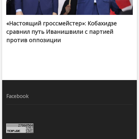
«Настоящий гроссмейстер»: Кобахидзе
@ქართული ოცნება / Georgian Dream
сравнил путь Иванишвили с партией
против оппозиции
Facebook