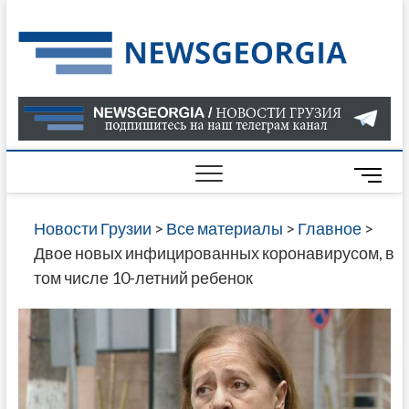
Skip
to
Нов
САМАЯ
content
АКТУАЛ
Гру
ИНФОР
О СОБ
В ГРУЗ
НОВОС
M
ГРУЗИИ
e
ОНЛАЙН
n
Новости Грузии
>
Все материалы
>
Главное
>
САЙТЕ 
u
Двое новых инфицированных коронавирусом, в
НАЙДЕ
B
том числе 10-летний ребенок
НОВОС
u
ПОЛИТ
t
ЭКОНО
t
КУЛЬТУ
o
СПОРТА
n
МНОГО