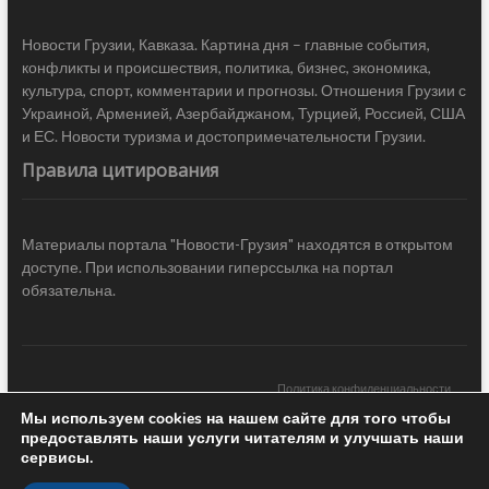
Новости Грузии, Кавказа. Картина дня – главные события,
конфликты и происшествия, политика, бизнес, экономика,
культура, спорт, комментарии и прогнозы. Отношения Грузии с
Украиной, Арменией, Азербайджаном, Турцией, Россией, США
и ЕС. Новости туризма и достопримечательности Грузии.
Правила цитирования
Материалы портала "Новости-Грузия" находятся в открытом
доступе. При использовании гиперссылка на портал
обязательна.
Политика конфиденциальности
Мы используем cookies на нашем сайте для того чтобы
Новости Грузии
| Black Sea Press LTD © 2020 All Rights Reserved /
предоставлять наши услуги читателям и улучшать наши
Design & development —
COCODO BRANDO
сервисы.