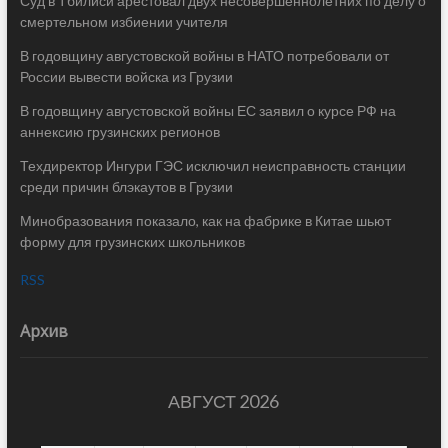
Суд в Тбилиси арестовал двух несовершеннолетних по делу о
смертельном избиении учителя
В годовщину августовской войны в НАТО потребовали от
России вывести войска из Грузии
В годовщину августовской войны ЕС заявил о курсе РФ на
аннексию грузинских регионов
Техдиректор Ингури ГЭС исключил неисправность станции
среди причин блэкаутов в Грузии
Минобразования показало, как на фабрике в Китае шьют
форму для грузинских школьников
RSS
Архив
АВГУСТ 2026