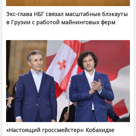
Экс-глава НБГ связал масштабные блэкауты
в Грузии с работой майнинговых ферм
«Настоящий гроссмейстер»: Кобахидзе
@ქართული ოცნება / Georgian Dream