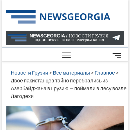
Skip
to
Нов
САМАЯ
content
АКТУАЛ
Гру
ИНФОР
О СОБ
В ГРУЗ
НОВОС
M
ГРУЗИИ
e
ОНЛАЙН
n
Новости Грузии
>
Все материалы
>
Главное
>
САЙТЕ 
u
Двое пакистанцев тайно перебрались из
НАЙДЕ
B
Азербайджана в Грузию — поймали в лесу возле
НОВОС
u
Лагодехи
ПОЛИТ
t
ЭКОНО
t
КУЛЬТУ
o
СПОРТА
n
МНОГО