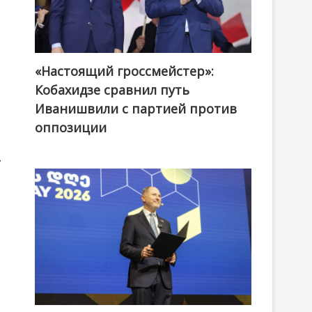
«Настоящий гроссмейстер»:
@ქართული ოცნება / Georgian Dream
Кобахидзе сравнил путь
Иванишвили с партией против
оппозиции
.