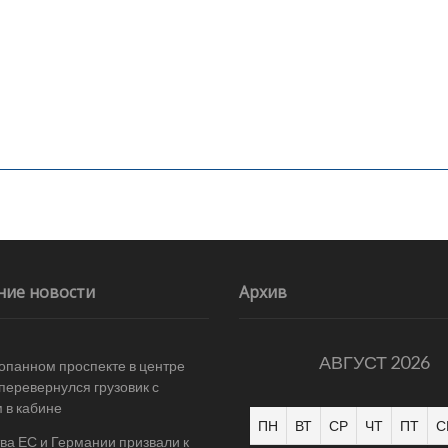
ние новости
Архив
АВГУСТ 2026
опанном проспекте в центре
перевернулся грузовик с
 в кабине
ПН
ВТ
СР
ЧТ
ПТ
С
ва ЕС и Германии призвали к