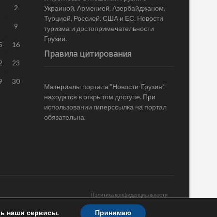
1
2
Украиной, Арменией, Азербайджаном,
Турцией, Россией, США и ЕС. Новости
8
9
туризма и достопримечательности
Грузии.
5
16
Правила цитирования
2
23
9
30
Материалы портала "Новости-Грузия"
находятся в открытом доступе. При
использовании гиперссылка на портал
обязательна.
Политика конфиденциальности
ть наши сервисы.
Принимаю