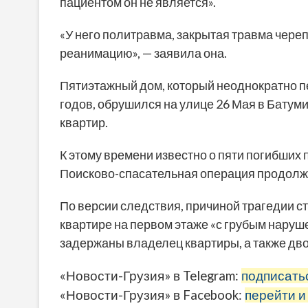
пациентом он не является».
«У него политравма, закрытая травма череп
реанимацию», — заявила она.
Пятиэтажный дом, который неоднократно пе
годов, обрушился на улице 26 Мая в Батуми
квартир.
К этому времени известно о пяти погибших
Поисково-спасательная операция продолж
По версии следствия, причиной трагедии 
квартире на первом этаже «с грубым наруш
задержаны владелец квартиры, а также дво
«Новости-Грузия» в Telegram:
подписать
«Новости-Грузия» в Facebook:
перейти и