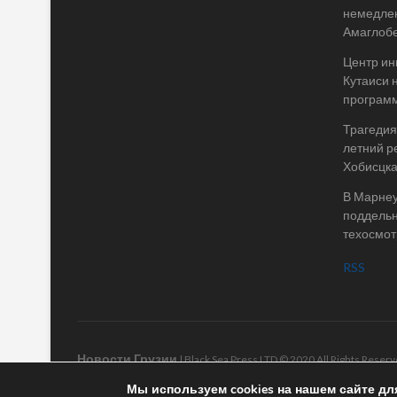
немедле
Амаглоб
Центр ин
Кутаиси 
програм
Трагедия 
летний р
Хобисцк
В Марнеу
поддельн
техосмот
RSS
Новости Грузии
| Black Sea Press LTD © 2020 All Rights Rese
Мы используем cookies на нашем сайте дл