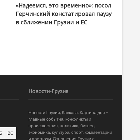
«Надеемся, это временно»: посол
Герчинский констатировал паузу
в сближении Грузии и ЕС
Новости-Грузия
Новости Грузии, Кавказа. Картина дня –
главные события, конфликты и
происшествия, политика, бизнес,
экономика, культура, спорт, комментарии
Б
ВС
и прогнозы. Отношения Грузии с