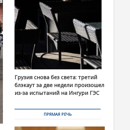
t
o
n
Грузия снова без света: третий
блэкаут за две недели произошел
из-за испытаний на Ингури ГЭС
ПРЯМАЯ РЕЧЬ