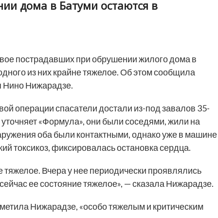
ии дома в Батуми остаются в
вое пострадавших при обрушении жилого дома в
одного из них крайне тяжелое. Об этом сообщила
 Нино Нижарадзе.
вой операции спасатели достали из-под завалов 35-
 уточняет «Формула», они были соседями, жили на
аружения оба были контактными, однако уже в машине
ий токсикоз, фиксировалась остановка сердца.
тяжелое. Вчера у нее периодически проявлялись
ейчас ее состояние тяжелое», — сказала Нижарадзе.
отметила Нижарадзе, «особо тяжелым и критическим