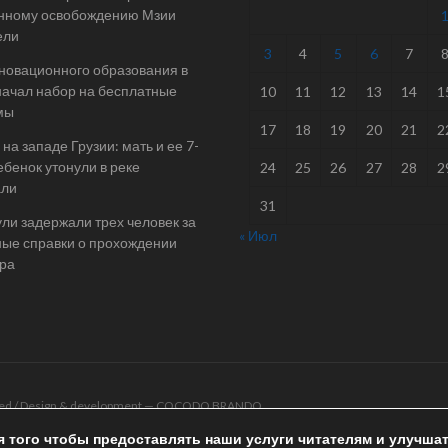
нному освобождению Мзии
ели
3
4
5
6
7
новационного образования в
начал набор на бесплатные
10
11
12
13
14
1
мы
17
18
19
20
21
2
на западе Грузии: мать и ее 7-
ебенок утонули в реке
24
25
26
27
28
2
али
31
ли задержали трех человек за
« Июл
ые справки о прохождении
ра
rved / Design & development —
COCODO BRANDO
я того чтобы предоставлять наши услуги читателям и улучша