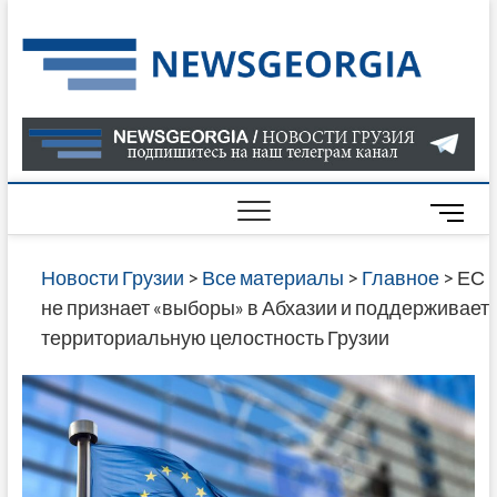
Skip
to
Нов
САМАЯ
content
АКТУАЛ
Гру
ИНФОР
О СОБ
В ГРУЗ
НОВОС
M
ГРУЗИИ
e
ОНЛАЙН
n
Новости Грузии
>
Все материалы
>
Главное
>
ЕС
САЙТЕ 
u
не признает «выборы» в Абхазии и поддерживает
НАЙДЕ
B
территориальную целостность Грузии
НОВОС
u
ПОЛИТ
t
ЭКОНО
t
КУЛЬТУ
o
СПОРТА
n
МНОГО