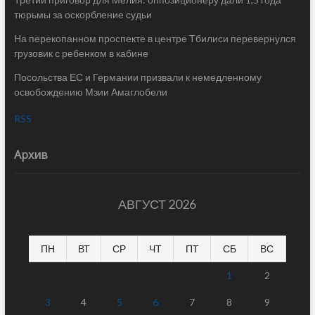
тюрьмы за оскорбление судьи
На перекопанном проспекте в центре Тбилиси перевернулся
грузовик с ребенком в кабине
Посольства ЕС и Германии призвали к немедленному
освобождению Мзии Амаглобели
RSS
Архив
АВГУСТ 2026
ПН
ВТ
СР
ЧТ
ПТ
СБ
ВС
1
2
3
4
5
6
7
8
9