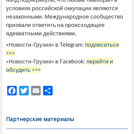
условиях российской оккупации являются
незаконными. Международное сообщество
призвали ответить на происходящее
адекватными действиями.
«Новости-Грузия» в Telegram:
подписаться
>>>
«Новости-Грузия» в Facebook:
перейти и
обсудить >>>
F
T
E
О
ac
w
m
тп
e
itt
ai
р
b
er
l
а
Партнерские материалы
o
в