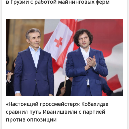
в Грузии с работой майнинговых ферм
«Настоящий гроссмейстер»: Кобахидзе
@ქართული ოცნება / Georgian Dream
сравнил путь Иванишвили с партией
против оппозиции