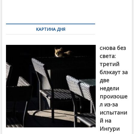
o
и
k
ть
Навигация
по
КАРТИНА ДНЯ
записям
Грузия
снова без
света:
третий
блэкаут за
две
недели
произоше
л из-за
испытани
й на
Ингури