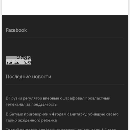
Facebook
Последние новости
В Грузии регулятор впервые оштрафовал провластный
телеканал за предвзятость
В Батуми приговорили к 4 годам санитарку, убившую своего
тайно рожденного ребенка
Третий приговор для Мелия: оппозиционеру дали 1,5 года