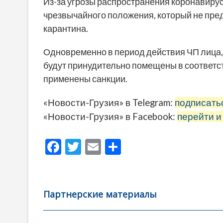
Из-за угрозы распространения коронавирус
чрезвычайного положения, который не пре
карантина.
Одновременно в период действия ЧП лица,
будут принудительно помещены в соответс
применены санкции.
«Новости-Грузия» в Telegram:
подписать
«Новости-Грузия» в Facebook:
перейти и
F
T
E
О
ac
w
m
тп
e
itt
ai
р
b
er
l
а
Партнерские материалы
o
в