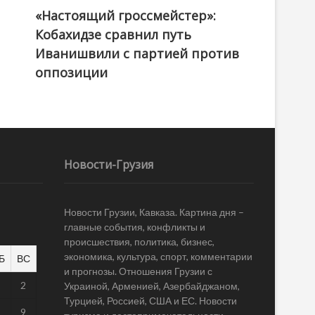
«Настоящий гроссмейстер»:
@ქართული ოცნება / Georgian Dream
Кобахидзе сравнил путь
Иванишвили с партией против
оппозиции
Новости-Грузия
Новости Грузии, Кавказа. Картина дня –
главные события, конфликты и
происшествия, политика, бизнес,
экономика, культура, спорт, комментарии
Б
ВС
и прогнозы. Отношения Грузии с
1
2
Украиной, Арменией, Азербайджаном,
Турцией, Россией, США и ЕС. Новости
8
9