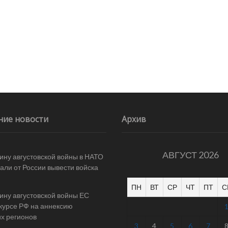
ние новости
Архив
АВГУСТ 2026
ину августовской войны в НАТО
али от России вывести войска
ПН
ВТ
СР
ЧТ
ПТ
С
ину августовской войны ЕС
 курсе РФ на аннексию
их регионов
3
4
5
6
7