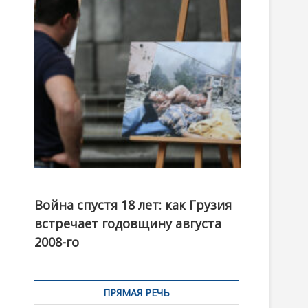
t
o
n
Фотовыставка на тему августовской войны 2008
года в Тбилиси, август 2018 года. Фото: Первый
Война спустя 18 лет: как Грузия
канал
встречает годовщину августа
2008-го
ПРЯМАЯ РЕЧЬ