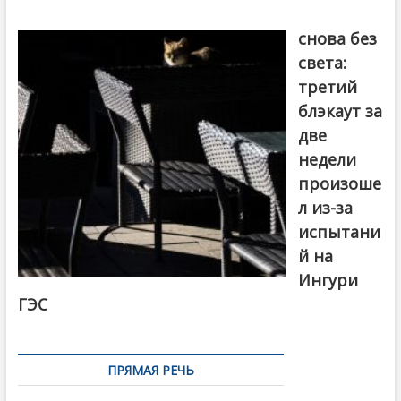
Грузия
снова без
света:
третий
блэкаут за
две
недели
произоше
л из-за
испытани
й на
Ингури
ГЭС
ПРЯМАЯ РЕЧЬ