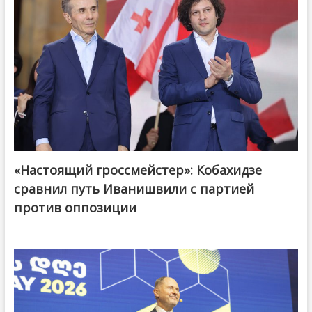
«Настоящий гроссмейстер»: Кобахидзе
@ქართული ოცნება / Georgian Dream
сравнил путь Иванишвили с партией
против оппозиции