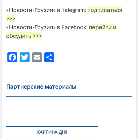
«Новости-Грузия» в Telegram:
подписаться
>>>
«Новости-Грузия» в Facebook:
перейти и
обсудить >>>
F
T
E
О
ac
w
m
тп
e
itt
ai
р
b
er
l
а
Партнерские материалы
o
в
o
и
k
ть
Навигация
по
КАРТИНА ДНЯ
записям