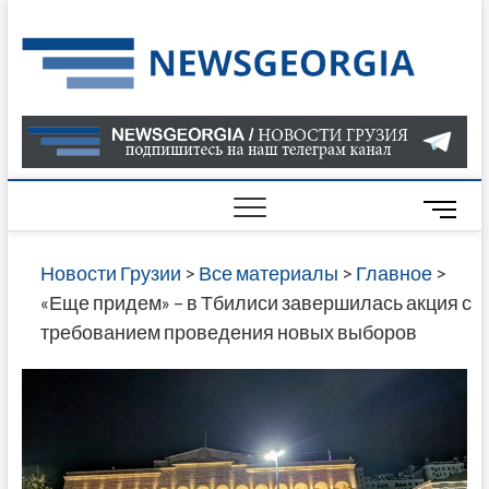
Skip
to
Нов
САМАЯ
content
АКТУАЛ
Гру
ИНФОР
О СОБ
В ГРУЗ
НОВОС
M
ГРУЗИИ
e
ОНЛАЙН
n
Новости Грузии
>
Все материалы
>
Главное
>
САЙТЕ 
u
«Еще придем» – в Тбилиси завершилась акция с
НАЙДЕ
B
требованием проведения новых выборов
НОВОС
u
ПОЛИТ
t
ЭКОНО
t
КУЛЬТУ
o
СПОРТА
n
МНОГО