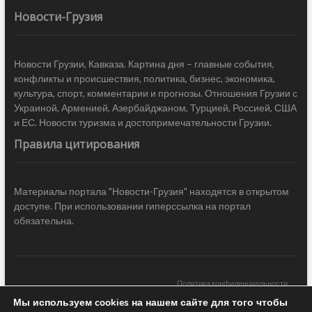
Новости-Грузия
Новости Грузии, Кавказа. Картина дня – главные события,
конфликты и происшествия, политика, бизнес, экономика,
культура, спорт, комментарии и прогнозы. Отношения Грузии с
Украиной, Арменией, Азербайджаном, Турцией, Россией, США
и ЕС. Новости туризма и достопримечательности Грузии.
Правила цитирования
Материалы портала "Новости-Грузия" находятся в открытом
доступе. При использовании гиперссылка на портал
обязательна.
Политика конфиденциальности
Мы используем cookies на нашем сайте для того чтобы
Новости Грузии
| Black Sea Press LTD © 2020 All Rights Reserved /