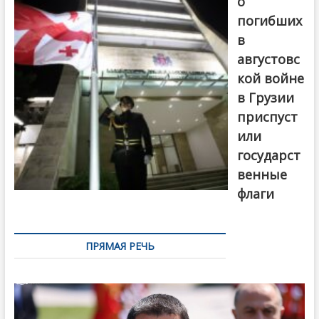
о
погибших
в
августовс
кой войне
в Грузии
приспуст
или
государст
венные
флаги
ПРЯМАЯ РЕЧЬ