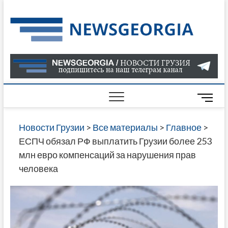
Skip
to
Нов
САМАЯ
content
АКТУАЛ
Гру
ИНФОР
О СОБ
В ГРУЗ
НОВОС
M
ГРУЗИИ
e
ОНЛАЙН
n
Новости Грузии
>
Все материалы
>
Главное
>
САЙТЕ 
u
ЕСПЧ обязал РФ выплатить Грузии более 253
НАЙДЕ
B
млн евро компенсаций за нарушения прав
НОВОС
u
человека
ПОЛИТ
t
ЭКОНО
t
КУЛЬТУ
o
СПОРТА
n
МНОГО