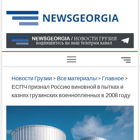
Skip
to
Нов
САМАЯ
content
АКТУАЛ
Гру
ИНФОР
О СОБ
В ГРУЗ
НОВОС
M
ГРУЗИИ
e
ОНЛАЙН
n
Новости Грузии
>
Все материалы
>
Главное
>
САЙТЕ 
u
ЕСПЧ признал Россию виновной в пытках и
НАЙДЕ
B
казнях грузинских военнопленных в 2008 году
НОВОС
u
ПОЛИТ
t
ЭКОНО
t
КУЛЬТУ
o
СПОРТА
n
МНОГО