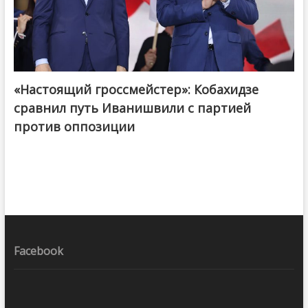
«Настоящий гроссмейстер»: Кобахидзе
@ქართული ოცნება / Georgian Dream
сравнил путь Иванишвили с партией
против оппозиции
Facebook