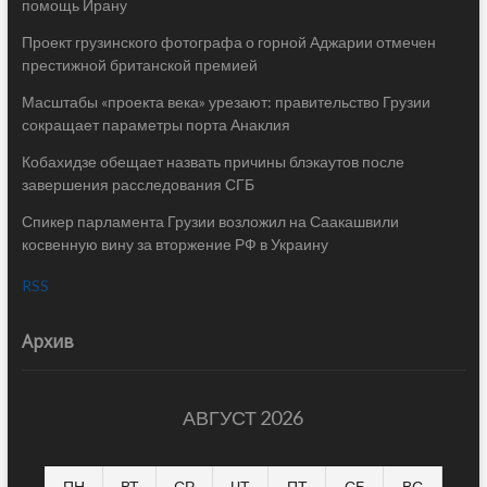
помощь Ирану
Проект грузинского фотографа о горной Аджарии отмечен
престижной британской премией
Масштабы «проекта века» урезают: правительство Грузии
сокращает параметры порта Анаклия
Кобахидзе обещает назвать причины блэкаутов после
завершения расследования СГБ
Спикер парламента Грузии возложил на Саакашвили
косвенную вину за вторжение РФ в Украину
RSS
Архив
АВГУСТ 2026
ПН
ВТ
СР
ЧТ
ПТ
СБ
ВС