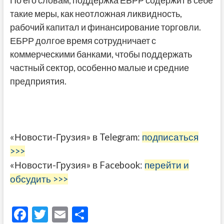
По его словам, поддержка ЕБРР содержит в себе
такие меры, как неотложная ликвидность,
рабочий капитал и финансирование торговли.
ЕБРР долгое время сотрудничает с
коммерческими банками, чтобы поддержать
частный сектор, особенно малые и средние
предприятия.
«Новости-Грузия» в Telegram:
подписаться
>>>
«Новости-Грузия» в Facebook:
перейти и
обсудить >>>
F
T
E
О