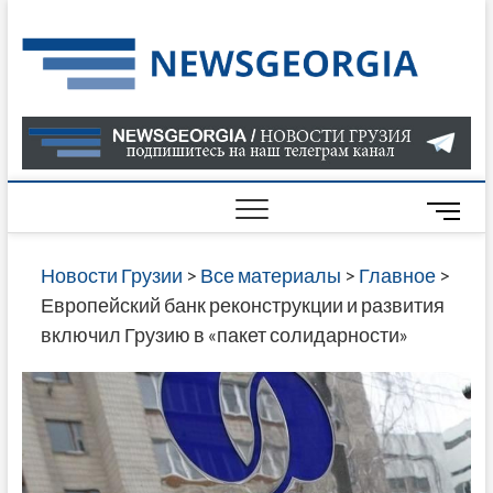
Skip
to
Нов
САМАЯ
content
АКТУАЛ
Гру
ИНФОР
О СОБ
В ГРУЗ
НОВОС
M
ГРУЗИИ
e
ОНЛАЙН
n
Новости Грузии
>
Все материалы
>
Главное
>
САЙТЕ 
u
Европейский банк реконструкции и развития
НАЙДЕ
B
включил Грузию в «пакет солидарности»
НОВОС
u
ПОЛИТ
t
ЭКОНО
t
КУЛЬТУ
o
СПОРТА
n
МНОГО