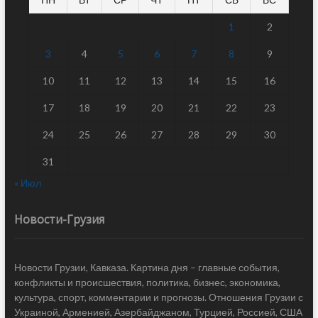
1
2
3
4
5
6
7
8
9
10
11
12
13
14
15
16
17
18
19
20
21
22
23
24
25
26
27
28
29
30
31
« Июл
Новости-Грузия
Новости Грузии, Кавказа. Картина дня – главные события,
конфликты и происшествия, политика, бизнес, экономика,
культура, спорт, комментарии и прогнозы. Отношения Грузии с
Украиной, Арменией, Азербайджаном, Турцией, Россией, США