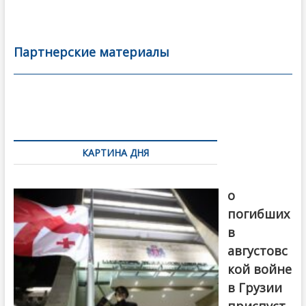
ac
w
m
тп
e
itt
ai
р
b
er
l
а
Партнерские материалы
o
в
o
и
k
ть
Навигация
по
КАРТИНА ДНЯ
записям
В память
о
погибших
в
августовс
кой войне
в Грузии
приспуст