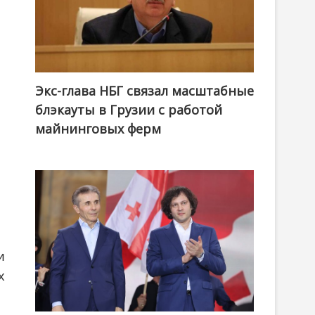
Экс-глава НБГ связал масштабные
блэкауты в Грузии с работой
майнинговых ферм
и
х