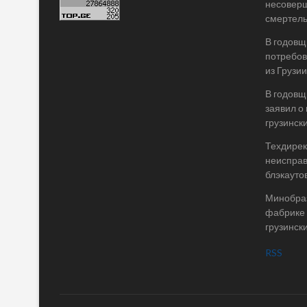
несоверш
смертель
В годовщ
потребов
из Грузии
В годовщ
заявил о
грузинск
Техдирек
неисправ
блэкаутов
Минобраз
фабрике 
грузинск
RSS