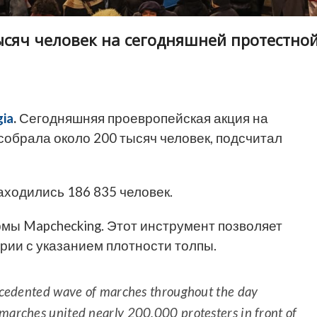
ысяч человек на сегодняшней протестно
ia
.
Сегодняшняя проевропейская акция на
собрала около 200 тысяч человек, подсчитал
аходились 186 835 человек.
ы Mapchecking. Этот инструмент позволяет
рии с указанием плотности толпы.
recedented wave of marches throughout the day
marches united nearly 200,000 protesters in front of