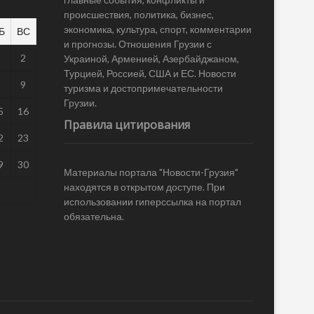
происшествия, политика, бизнес,
экономика, культура, спорт, комментарии
Б
ВС
и прогнозы. Отношения Грузии с
1
2
Украиной, Арменией, Азербайджаном,
Турцией, Россией, США и ЕС. Новости
8
9
туризма и достопримечательности
Грузии.
5
16
Правила цитирования
2
23
9
30
Материалы портала "Новости-Грузия"
находятся в открытом доступе. При
использовании гиперссылка на портал
обязательна.