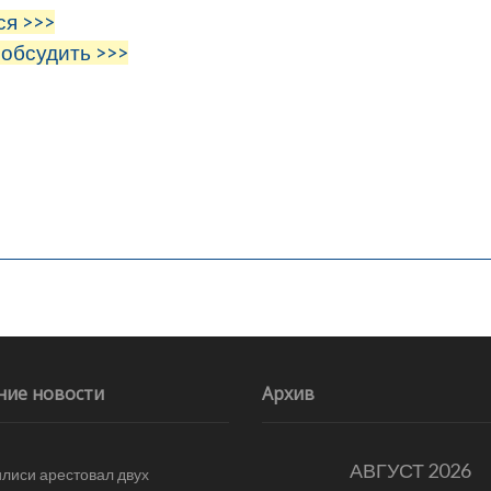
ся >>>
 обсудить >>>
ние новости
Архив
АВГУСТ 2026
илиси арестовал двух