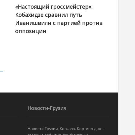
«Настоящий гроссмейстер»:
@ქართული ოცნება / Georgian Dream
Кобахидзе сравнил путь
Иванишвили с партией против
оппозиции
Новости-Грузия
Новости Грузии, Кавказа. Картина дня –
главные события, конфликты и