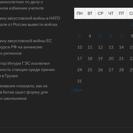
еннолетних по делу о
ном избиении учителя
ПН
ВТ
СР
ЧТ
ПТ
С
ину августовской войны в НАТО
али от России вывести войска
3
4
5
6
7
ину августовской войны ЕС
 курсе РФ на аннексию
10
11
12
13
14
1
их регионов
17
18
19
20
21
2
тор Ингури ГЭС исключил
ность станции среди причин
24
25
26
27
28
2
 в Грузии
31
ования показало, как на
« Июл
в Китае шьют форму для
их школьников