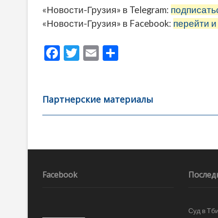
«Новости-Грузия» в Telegram:
подписать
«Новости-Грузия» в Facebook:
перейти и
F
T
E
О
ac
w
m
тп
e
itt
ai
р
b
er
l
а
Партнерские материалы
o
в
o
и
k
ть
Навигация
по
записям
Facebook
Послед
Суд в Тб