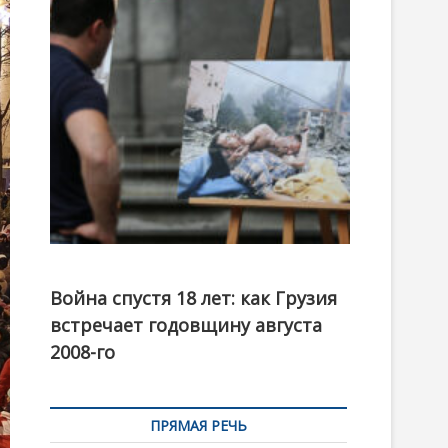
t
o
n
Фотовыставка на тему августовской войны 2008
года в Тбилиси, август 2018 года. Фото: Первый
Война спустя 18 лет: как Грузия
канал
встречает годовщину августа
2008-го
ПРЯМАЯ РЕЧЬ