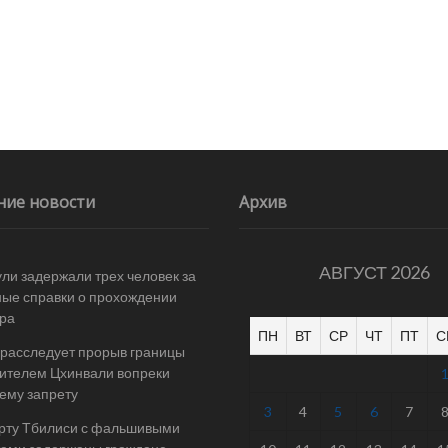
ние новости
Архив
АВГУСТ 2026
ли задержали трех человек за
ые справки о прохождении
ра
ПН
ВТ
СР
ЧТ
ПТ
С
расследует прорыв границы
ителем Цхинвали вопреки
ему запрету
3
4
5
6
7
рту Тбилиси с фальшивыми