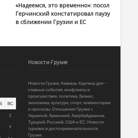
«Надеемся, это временно»: посол
Герчинский констатировал паузу
в сближении Грузии и ЕС
Новости-Грузия
Новости Грузии, Кавказа. Картина дня –
главные события, конфликты и
происшествия, политика, бизнес,
экономика, культура, спорт, комментарии
Б
ВС
и прогнозы. Отношения Грузии с
1
2
Украиной, Арменией, Азербайджаном,
Турцией, Россией, США и ЕС. Новости
8
9
туризма и достопримечательности
Грузии.