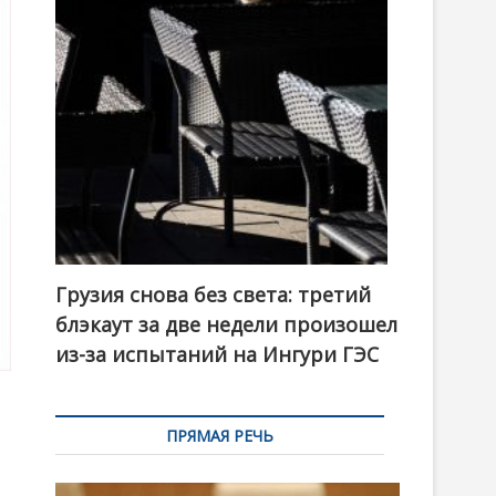
t
o
n
Грузия снова без света: третий
блэкаут за две недели произошел
из-за испытаний на Ингури ГЭС
ПРЯМАЯ РЕЧЬ