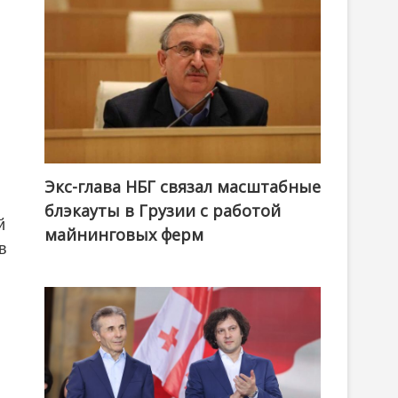
Экс-глава НБГ связал масштабные
блэкауты в Грузии с работой
й
майнинговых ферм
в