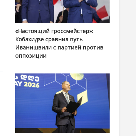
«Настоящий гроссмейстер»:
@ქართული ოცნება / Georgian Dream
Кобахидзе сравнил путь
Иванишвили с партией против
оппозиции