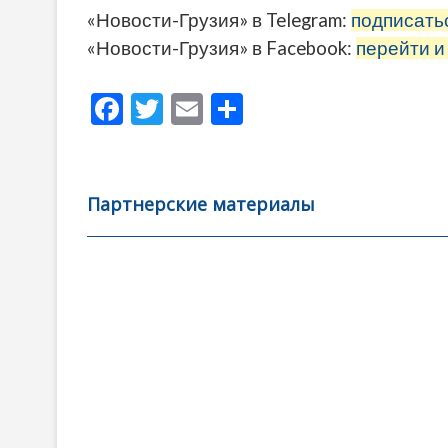
«Новости-Грузия» в Telegram:
подписать
«Новости-Грузия» в Facebook:
перейти и
F
T
E
О
ac
w
m
тп
e
itt
ai
р
b
er
l
а
Партнерские материалы
o
в
o
и
k
ть
Навигация
по
записям