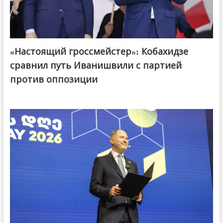
@ქართული ოცნება / Georgian Dream
«Настоящий гроссмейстер»: Кобахидзе
сравнил путь Иванишвили с партией
против оппозиции