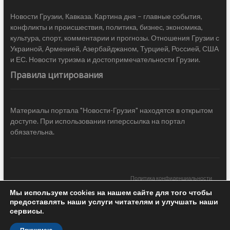
Новости Грузии, Кавказа. Картина дня – главные события,
конфликты и происшествия, политика, бизнес, экономика,
культура, спорт, комментарии и прогнозы. Отношения Грузии с
Украиной, Арменией, Азербайджаном, Турцией, Россией, США
и ЕС. Новости туризма и достопримечательности Грузии.
Правила цитирования
Материалы портала "Новости-Грузия" находятся в открытом
доступе. При использовании гиперссылка на портал
обязательна.
Политика конфиденциальности
Мы используем cookies на нашем сайте для того чтобы
Новости Грузии
| Black Sea Press LTD © 2020 All Rights Reserved /
предоставлять наши услуги читателям и улучшать наши
Design & development —
COCODO BRANDO
сервисы.