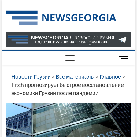
Skip
to
Нов
САМАЯ
content
АКТУАЛ
Гру
ИНФОР
О СОБ
В ГРУЗ
M
НОВОС
ГРУЗИИ
e
ОНЛАЙН
n
Новости Грузии
>
Все материалы
>
Главное
>
САЙТЕ 
u
Fitch прогнозирует быстрое восстановление
НАЙДЕ
B
экономики Грузии после пандемии
НОВОС
u
ПОЛИТ
t
ЭКОНО
t
КУЛЬТУ
o
СПОРТА
n
МНОГО