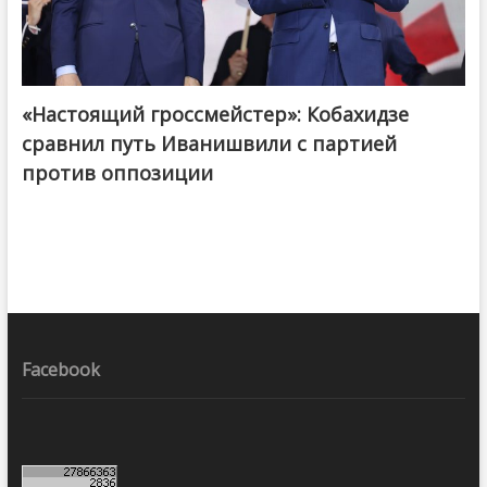
«Настоящий гроссмейстер»: Кобахидзе
@ქართული ოცნება / Georgian Dream
сравнил путь Иванишвили с партией
против оппозиции
Facebook