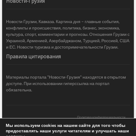
Новости-Грузия
Новости Грузии, Кавказа. Картина дня – главные события,
конфликты и происшествия, политика, бизнес, экономика,
культура, спорт, комментарии и прогнозы. Отношения Грузии с
Украиной, Арменией, Азербайджаном, Турцией, Россией, США
и ЕС. Новости туризма и достопримечательности Грузии.
Правила цитирования
Материалы портала "Новости-Грузия" находятся в открытом
доступе. При использовании гиперссылка на портал
обязательна.
Политика конфиденциальности
Мы используем cookies на нашем сайте для того чтобы
Новости Грузии
| Black Sea Press LTD © 2020 All Rights Reserved /
предоставлять наши услуги читателям и улучшать наши
Design & development —
COCODO BRANDO