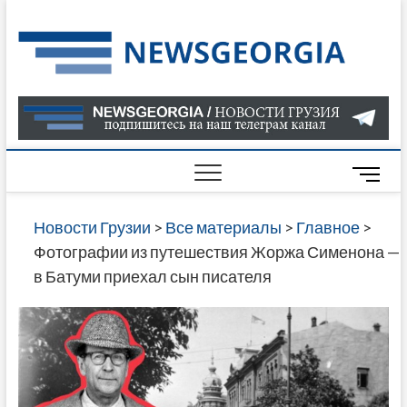
Skip
to
Нов
САМАЯ
content
АКТУАЛ
Гру
ИНФОР
О СОБ
В ГРУЗ
НОВОС
M
ГРУЗИИ
e
ОНЛАЙН
n
Новости Грузии
>
Все материалы
>
Главное
>
САЙТЕ 
u
Фотографии из путешествия Жоржа Сименона —
НАЙДЕ
B
в Батуми приехал сын писателя
НОВОС
u
ПОЛИТ
t
ЭКОНО
t
КУЛЬТУ
o
СПОРТА
n
МНОГО