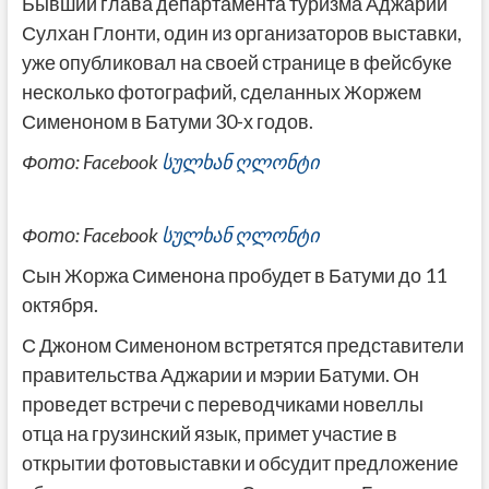
Бывший глава департамента туризма Аджарии
Сулхан Глонти, один из организаторов выставки,
уже опубликовал на своей странице в фейсбуке
несколько фотографий, сделанных Жоржем
Сименоном в Батуми 30-х годов.
Фото: Facebook
სულხან ღლონტი
Фото: Facebook
სულხან ღლონტი
Сын Жоржа Сименона пробудет в Батуми до 11
октября.
С Джоном Сименоном встретятся представители
правительства Аджарии и мэрии Батуми. Он
проведет встречи с переводчиками новеллы
отца на грузинский язык, примет участие в
открытии фотовыставки и обсудит предложение