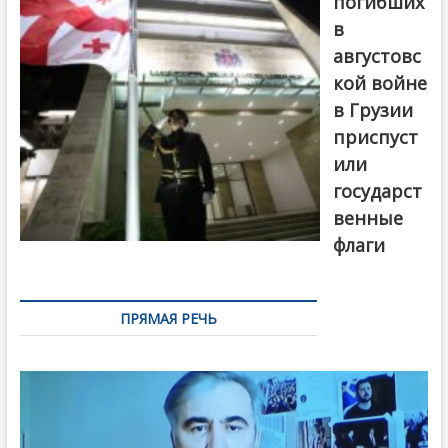
погибших
в
августовс
кой войне
в Грузии
приспуст
или
государст
венные
флаги
ПРЯМАЯ РЕЧЬ