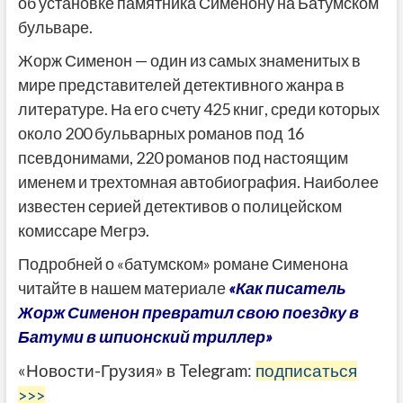
об установке памятника Сименону на Батумском
бульваре.
Жорж Сименон — один из самых знаменитых в
мире представителей детективного жанра в
литературе. На его счету 425 книг, среди которых
около 200 бульварных романов под 16
псевдонимами, 220 романов под настоящим
именем и трехтомная автобиография. Наиболее
известен серией детективов о полицейском
комиссаре Мегрэ.
Подробней о «батумском» романе Сименона
читайте в нашем материале
«Как писатель
Жорж Сименон превратил свою поездку в
Батуми в шпионский триллер»
«Новости-Грузия» в Telegram:
подписаться
>>>