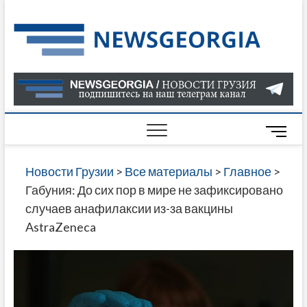
Skip
to
Нов
САМАЯ
content
АКТУАЛ
Гру
ИНФОР
О СОБ
В ГРУЗ
НОВОС
M
ГРУЗИИ
e
ОНЛАЙН
n
Новости Грузии
>
Все материалы
>
Главное
>
САЙТЕ 
u
Габуния: До сих пор в мире не зафиксировано
НАЙДЕ
B
случаев анафилаксии из-за вакцины
НОВОС
u
AstraZeneca
ПОЛИТ
t
ЭКОНО
t
КУЛЬТУ
o
СПОРТА
n
МНОГО