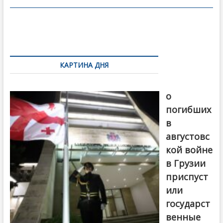
o
в
o
и
k
ть
Навигация
по
КАРТИНА ДНЯ
записям
В память
о
погибших
в
августовс
кой войне
в Грузии
приспуст
или
государст
венные