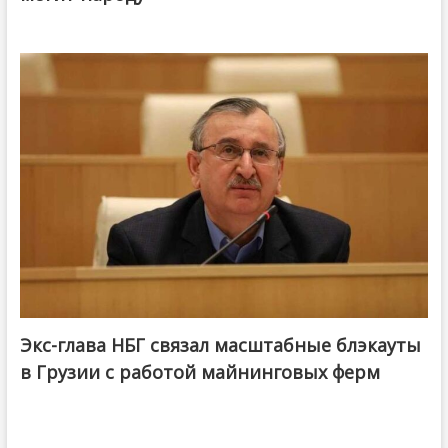
Экс-глава НБГ связал масштабные блэкауты
в Грузии с работой майнинговых ферм