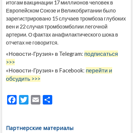
итогам вакцинации 17 миллионов человек в
Европейском Союзе и Великобритании было
зарегистрировано 15 случаев тромбоза глубоких
вен и 22 случая тромбоэмболии легочной
артерии. О фактах анафилактического шока в
отчетах не говорится.
«Новости-Грузия» в Telegram:
подписаться
>>>
«Новости-Грузия» в Facebook:
перейти и
обсудить >>>
F
T
E
О
ac
w
m
тп
e
itt
ai
р
b
er
l
а
Партнерские материалы