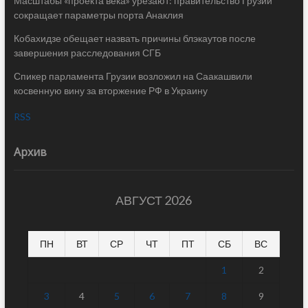
Масштабы «проекта века» урезают: правительство Грузии
сокращает параметры порта Анаклия
Кобахидзе обещает назвать причины блэкаутов после
завершения расследования СГБ
Спикер парламента Грузии возложил на Саакашвили
косвенную вину за вторжение РФ в Украину
RSS
Архив
АВГУСТ 2026
ПН
ВТ
СР
ЧТ
ПТ
СБ
ВС
1
2
3
4
5
6
7
8
9