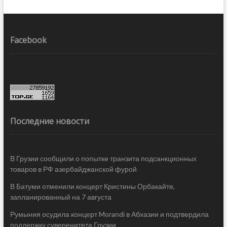
Facebook
Последние новости
В Грузии сообщили о попытке транзита подсанкционных
товаров в РФ азербайджанской фурой
В Батуми отменили концерт Кристины Орбакайте,
запланированный на 7 августа
Румыния осудила концерт Morandi в Абхазии и подтвердила
поддержку суверенитета Грузии