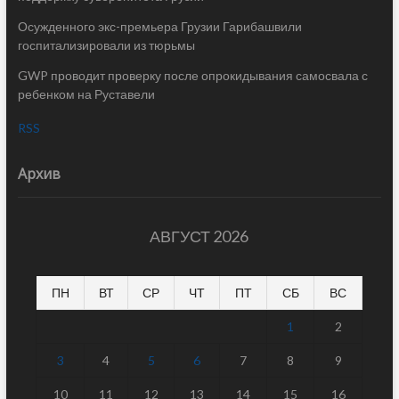
Осужденного экс-премьера Грузии Гарибашвили
госпитализировали из тюрьмы
GWP проводит проверку после опрокидывания самосвала с
ребенком на Руставели
RSS
Архив
АВГУСТ 2026
ПН
ВТ
СР
ЧТ
ПТ
СБ
ВС
1
2
3
4
5
6
7
8
9
10
11
12
13
14
15
16