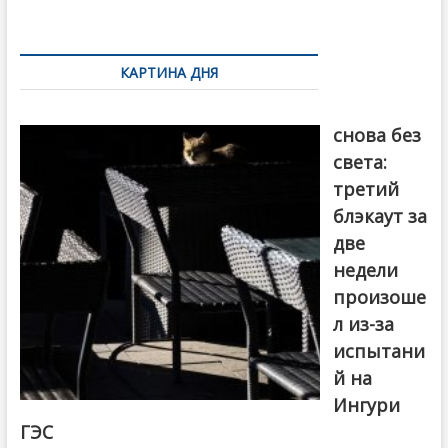
k
ть
Навигация
по
КАРТИНА ДНЯ
записям
Грузия
снова без
света:
третий
блэкаут за
две
недели
произоше
л из-за
испытани
й на
Ингури
ГЭС