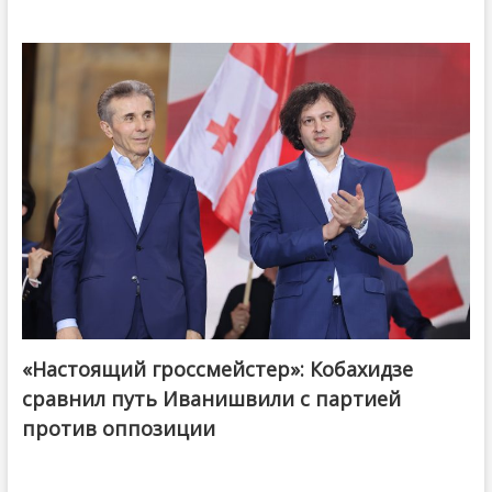
«Настоящий гроссмейстер»: Кобахидзе
@ქართული ოცნება / Georgian Dream
сравнил путь Иванишвили с партией
против оппозиции