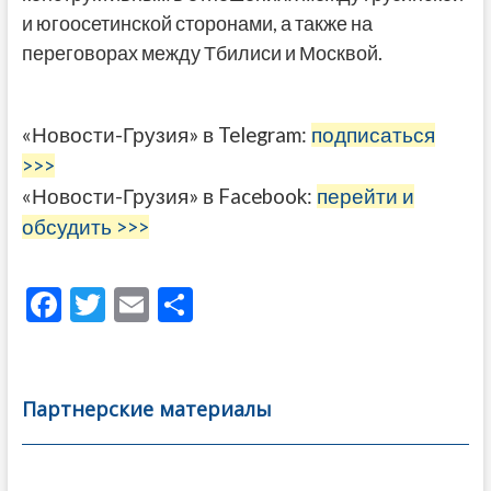
и югоосетинской сторонами, а также на
переговорах между Тбилиси и Москвой.
«Новости-Грузия» в Telegram:
подписаться
>>>
«Новости-Грузия» в Facebook:
перейти и
обсудить >>>
F
T
E
О
ac
w
m
тп
e
itt
ai
р
b
er
l
а
Партнерские материалы
o
в
o
и