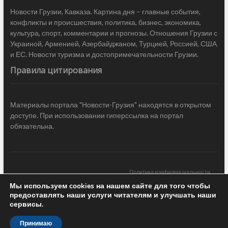
Новости Грузии, Кавказа. Картина дня – главные события,
конфликты и происшествия, политика, бизнес, экономика,
культура, спорт, комментарии и прогнозы. Отношения Грузии с
Украиной, Арменией, Азербайджаном, Турцией, Россией, США
и ЕС. Новости туризма и достопримечательности Грузии.
Правила цитирования
Материалы портала "Новости-Грузия" находятся в открытом
доступе. При использовании гиперссылка на портал
обязательна.
Политика конфиденциальности
Мы используем cookies на нашем сайте для того чтобы
Новости Грузии
| Black Sea Press LTD © 2020 All Rights Reserved /
предоставлять наши услуги читателям и улучшать наши
Design & development —
COCODO BRANDO
сервисы.
Принимаю