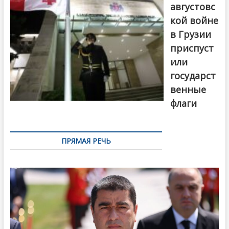
августовс
кой войне
в Грузии
приспуст
или
государст
венные
флаги
ПРЯМАЯ РЕЧЬ