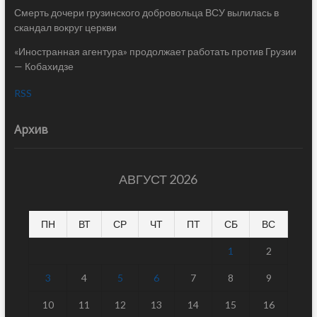
Смерть дочери грузинского добровольца ВСУ вылилась в
скандал вокруг церкви
«Иностранная агентура» продолжает работать против Грузии
— Кобахидзе
RSS
Архив
АВГУСТ 2026
ПН
ВТ
СР
ЧТ
ПТ
СБ
ВС
1
2
3
4
5
6
7
8
9
10
11
12
13
14
15
16