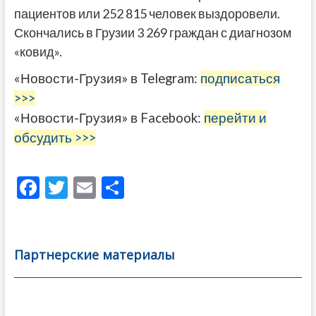
пациентов или 252 815 человек выздоровели.
Скончались в Грузии 3 269 граждан с диагнозом
«ковид».
«Новости-Грузия» в Telegram:
подписаться
>>>
«Новости-Грузия» в Facebook:
перейти и
обсудить >>>
F
T
E
О
ac
w
m
тп
e
itt
ai
р
b
er
l
а
Партнерские материалы
o
в
o
и