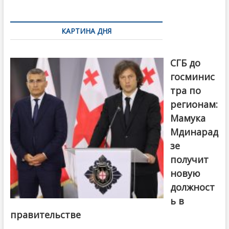
k
ть
Навигация
по
КАРТИНА ДНЯ
записям
От главы
СГБ до
госминис
тра по
регионам:
Мамука
Мдинарад
зе
получит
новую
должност
ь в
правительстве