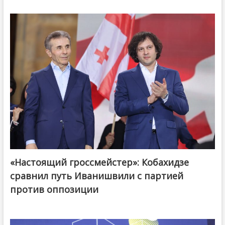
«Настоящий гроссмейстер»: Кобахидзе
@ქართული ოცნება / Georgian Dream
сравнил путь Иванишвили с партией
против оппозиции