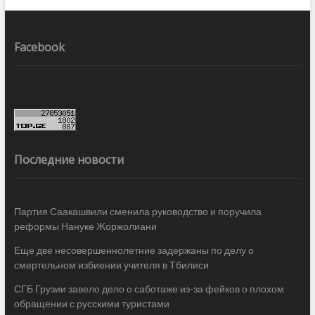
Facebook
Последние новости
Партия Саакашвили сменила руководство и поручила
реформы Нануке Жоржолиани
Еще две несовершеннолетние задержаны по делу о
смертельном избиении учителя в Тбилиси
СГБ Грузии завело дело о саботаже из-за фейков о плохом
обращении с русскими туристами