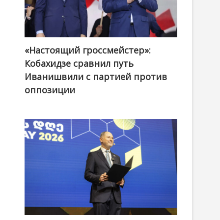
«Настоящий гроссмейстер»:
@ქართული ოცნება / Georgian Dream
Кобахидзе сравнил путь
Иванишвили с партией против
оппозиции