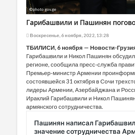
©photo gov.ge
Гарибашвили и Пашинян погово
Воскресенье, 6 ноября, 2022, 13:28
ТБИЛИСИ, 6 ноября — Новости-Грузия
Гарибашвили и Никол Пашинян обсудил
регионе, сообщила пресс-служба прави
Премьер-министр Армении проинформир
состоявшейся 31 октября в Сочи трехст
лидеры Армении, Азербайджана и Росс
Ираклий Гарибашвили и Никол
Пашиня
армянского сотрудничества.