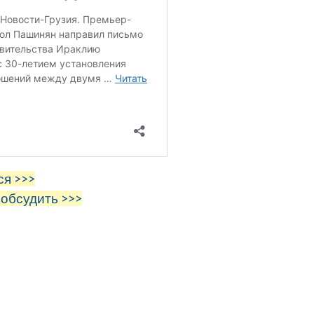
ся >>>
 обсудить >>>