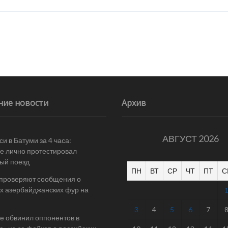
ние новости
Архив
АВГУСТ 2026
и в Батуми за 4 часа:
е лично протестировал
ый поезд
ПН
ВТ
СР
ЧТ
ПТ
С
 проверяют сообщения о
х азербайджанских фур на
3
4
5
6
7
е обвинил оппонентов в