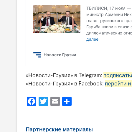
«Новости-Грузия» в Telegram:
подписать
«Новости-Грузия» в Facebook:
перейти и
F
T
E
О
ac
w
m
тп
e
itt
ai
р
b
er
l
а
Партнерские материалы