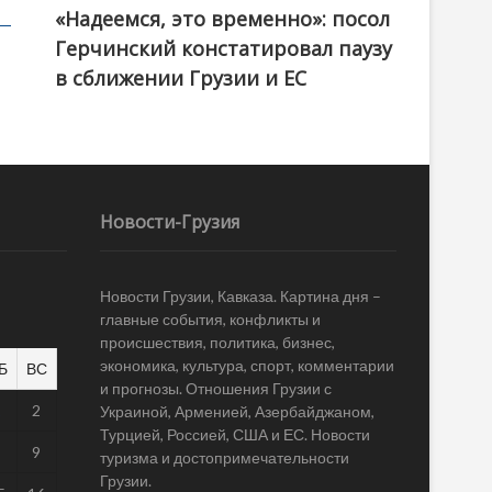
«Надеемся, это временно»: посол
Герчинский констатировал паузу
в сближении Грузии и ЕС
Новости-Грузия
Новости Грузии, Кавказа. Картина дня –
главные события, конфликты и
происшествия, политика, бизнес,
экономика, культура, спорт, комментарии
Б
ВС
и прогнозы. Отношения Грузии с
1
2
Украиной, Арменией, Азербайджаном,
Турцией, Россией, США и ЕС. Новости
8
9
туризма и достопримечательности
Грузии.