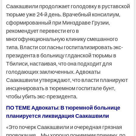
Саакашвили продолжает голодовку в руставской
тюрьме уже 24-й день. Врачебный консилиум,
сформированный при Минздраве Грузии,
рекомендует перевести его в
многофункциональную клинику смешанного
типа. Власти согласны госпитализировать экс-
президента в больницу глданской тюрьмы в
Тбилиси, настаивая, что она подходит для
голодающих заключенных. Адвокаты
Саакашвили утверждают, что власти планируют
инсценировать в тюремном госпитале бунт,
чтобы убить экс-президента.
ПО ТЕМЕ Адвокаты: В тюремной больнице
планируется ликвидация Саакашвили
«Это почерк Саакашвили и очередная грязная
провокация… Мы хорошо понимаем причину, по