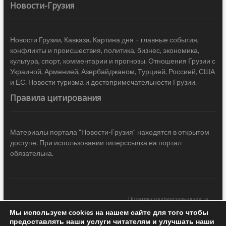
Новости-Грузия
Новости Грузии, Кавказа. Картина дня – главные события,
конфликты и происшествия, политика, бизнес, экономика,
культура, спорт, комментарии и прогнозы. Отношения Грузии с
Украиной, Арменией, Азербайджаном, Турцией, Россией, США
и ЕС. Новости туризма и достопримечательности Грузии.
Правила цитирования
Материалы портала "Новости-Грузия" находятся в открытом
доступе. При использовании гиперссылка на портал
обязательна.
Политика конфиденциальности
Мы используем cookies на нашем сайте для того чтобы
Новости Грузии
| Black Sea Press LTD © 2020 All Rights Reserved /
предоставлять наши услуги читателям и улучшать наши