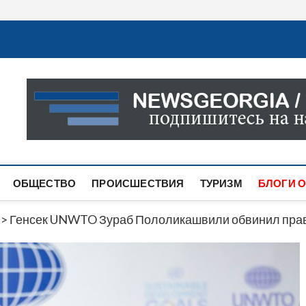
Новости Грузии
САМАЯ АКТУАЛЬНАЯ ИНФОРМАЦИЯ О СОБЫТИЯХ В 
САЙТЕ ВЫ НАЙДЕТЕ НОВОСТИ ПОЛИТИКИ, ЭКОНО
ДРУГОЕ.
ОБЩЕСТВО
ПРОИСШЕСТВИЯ
ТУРИЗМ
БЛОГИ О
>
Генсек UNWTO Зураб Пололикашвили обвинил прави