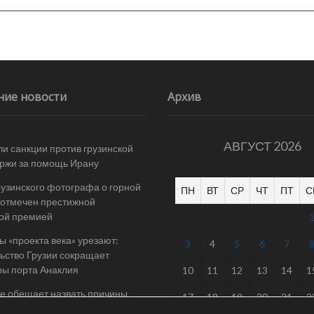
ние новости
Архив
АВГУСТ 2026
и санкции против грузинской
ржи за помощь Ирану
рузинского фотографа о горной
ПН
ВТ
СР
ЧТ
ПТ
С
отмечен престижной
ой премией
 «проекта века» урезают:
3
4
5
6
7
ьство Грузии сокращает
ы порта Анаклия
10
11
12
13
14
1
е обещает назвать причины
17
18
19
20
21
2
в после завершения