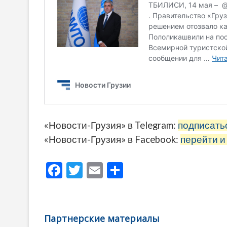
«Новости-Грузия» в Telegram:
подписать
«Новости-Грузия» в Facebook:
перейти и
F
T
E
О
ac
w
m
тп
e
itt
ai
р
b
er
l
а
Партнерские материалы