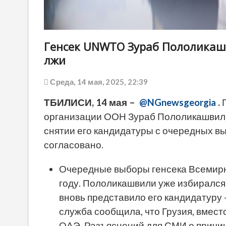
Генсек UNWTO Зураб Пололикаш
лжи
Среда, 14 мая, 2025, 22:39
ТБИЛИСИ, 14 мая –
@NGnewsgeorgia
.
организации ООН Зураб Пололикашвили 
снятии его кандидатуры с очередных вы
согласовано.
Очередные выборы генсека Всемирн
году. Пололикашвили уже избирался 
вновь представило его кандидатуру
служба сообщила, что Грузия, вмест
ОАЭ. Разъяснений для СМИ о причи