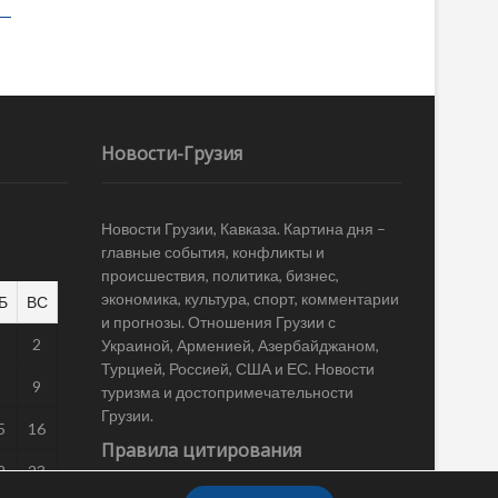
Новости-Грузия
Новости Грузии, Кавказа. Картина дня –
главные события, конфликты и
происшествия, политика, бизнес,
экономика, культура, спорт, комментарии
Б
ВС
и прогнозы. Отношения Грузии с
1
2
Украиной, Арменией, Азербайджаном,
Турцией, Россией, США и ЕС. Новости
8
9
туризма и достопримечательности
Грузии.
5
16
Правила цитирования
2
23