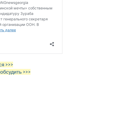
ся >>>
 обсудить >>>