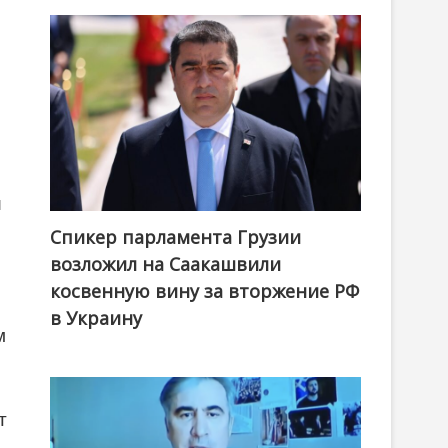
й
Спикер парламента Грузии
возложил на Саакашвили
косвенную вину за вторжение РФ
в Украину
м
т