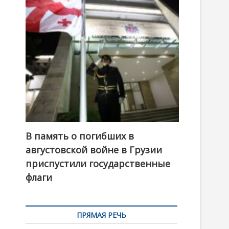
t
o
n
В память о погибших в
августовской войне в Грузии
приспустили государственные
флаги
ПРЯМАЯ РЕЧЬ