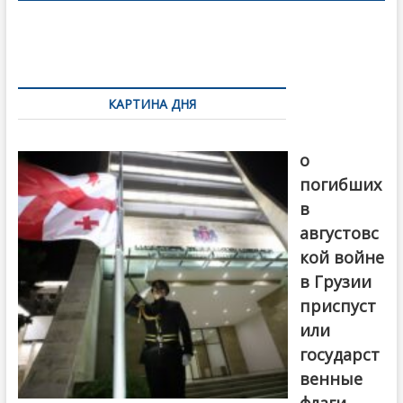
o
в
o
и
k
ть
Навигация
по
КАРТИНА ДНЯ
записям
В память
о
погибших
в
августовс
кой войне
в Грузии
приспуст
или
государст
венные