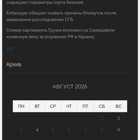
сокращает параметры порта Анаклия
Кобахидзе обещает назвать причины блэкаутов после
завершения расследования СГБ
Спикер парламента Грузии возложил на Саакашвили
косвенную вину за вторжение РФ в Украину
RSS
Архив
АВГУСТ 2026
ПН
ВТ
СР
ЧТ
ПТ
СБ
ВС
1
2
3
4
5
6
7
8
9