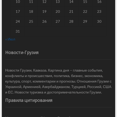
10
11
12
13
14
15
16
17
18
19
20
21
22
23
24
25
26
27
28
29
30
31
« Июл
Новости-Грузия
Новости Грузии, Кавказа. Картина дня – главные события,
конфликты и происшествия, политика, бизнес, экономика,
культура, спорт, комментарии и прогнозы. Отношения Грузии с
Украиной, Арменией, Азербайджаном, Турцией, Россией, США
и ЕС. Новости туризма и достопримечательности Грузии.
Правила цитирования