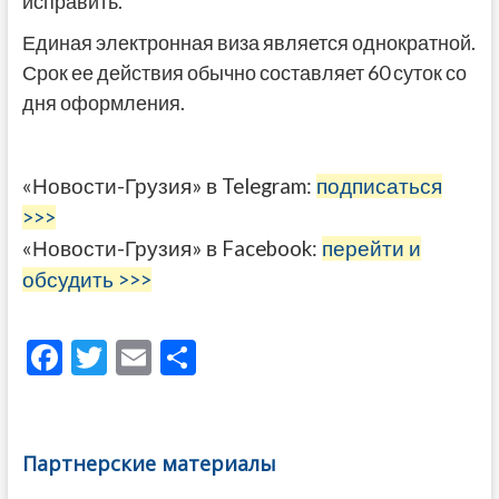
исправить.
Единая электронная виза является однократной.
Срок ее действия обычно составляет 60 суток со
дня оформления.
«Новости-Грузия» в Telegram:
подписаться
>>>
«Новости-Грузия» в Facebook:
перейти и
обсудить >>>
F
T
E
О
ac
w
m
тп
e
itt
ai
р
b
er
l
а
Партнерские материалы