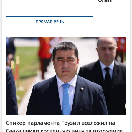
флаги
ПРЯМАЯ РЕЧЬ
Спикер парламента Грузии возложил на
Саакашвили косвенную вину за вторжение