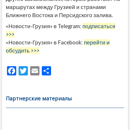
маршрутах между Грузией и странами
Ближнего Востока и Персидского залива.
«Новости-Грузия» в Telegram:
подписаться
>>>
«Новости-Грузия» в Facebook:
перейти и
обсудить >>>
F
T
E
О
ac
w
m
тп
e
itt
ai
р
b
er
l
а
Партнерские материалы
o
в
o
и
k
ть
Навигация