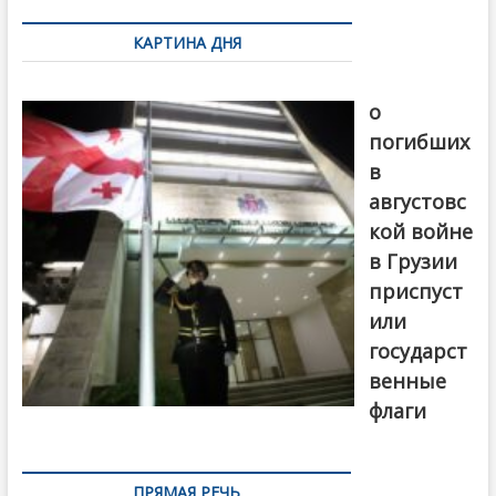
по
КАРТИНА ДНЯ
записям
В память
о
погибших
в
августовс
кой войне
в Грузии
приспуст
или
государст
венные
флаги
ПРЯМАЯ РЕЧЬ