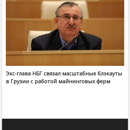
Экс-глава НБГ связал масштабные блэкауты
в Грузии с работой майнинговых ферм