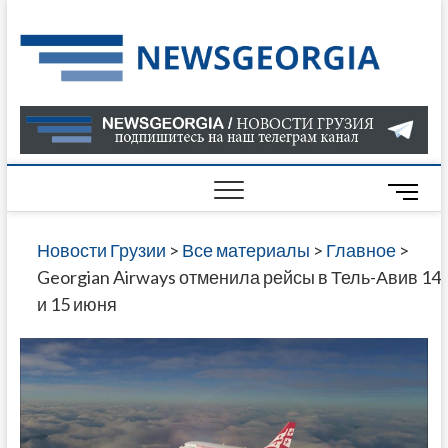
Skip
to
Нов
САМАЯ
content
АКТУАЛ
Гру
ИНФОР
О СОБ
В ГРУЗ
НОВОС
M
ГРУЗИИ
e
ОНЛАЙН
n
Новости Грузии
>
Все материалы
>
Главное
>
САЙТЕ 
u
Georgian Airways отменила рейсы в Тель-Авив 14
НАЙДЕ
B
и 15 июня
НОВОС
u
ПОЛИТ
t
ЭКОНО
t
КУЛЬТУ
o
СПОРТА
n
МНОГО