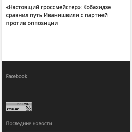
«Настоящий гроссмейстер»: Кобахидзе
@ქართული ოცნება / Georgian Dream
сравнил путь Иванишвили с партией
против оппозиции
Facebook
Последние новости