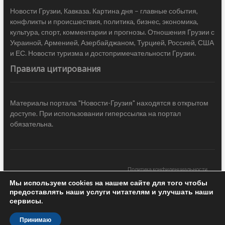
Новости Грузии, Кавказа. Картина дня – главные события,
конфликты и происшествия, политика, бизнес, экономика,
культура, спорт, комментарии и прогнозы. Отношения Грузии с
Украиной, Арменией, Азербайджаном, Турцией, Россией, США
и ЕС. Новости туризма и достопримечательности Грузии.
Правила цитирования
Материалы портала "Новости-Грузия" находятся в открытом
доступе. При использовании гиперссылка на портал
обязательна.
Политика конфиденциальности
Мы используем cookies на нашем сайте для того чтобы
Новости Грузии
| Black Sea Press LTD © 2020 All Rights Reserved /
предоставлять наши услуги читателям и улучшать наши
Design & development —
COCODO BRANDO
сервисы.
Принимаю