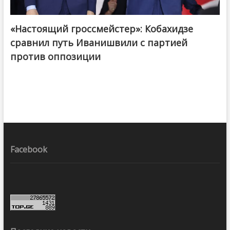
«Настоящий гроссмейстер»: Кобахидзе
@ქართული ოცნება / Georgian Dream
сравнил путь Иванишвили с партией
против оппозиции
Facebook