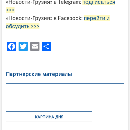
«Новости-Грузия» в Telegram:
подписаться
>>>
«Новости-Грузия» в Facebook:
перейти и
обсудить >>>
F
T
E
О
ac
w
m
тп
e
itt
ai
р
b
er
l
а
Партнерские материалы
o
в
o
и
k
ть
Навигация
по
КАРТИНА ДНЯ
записям
В память