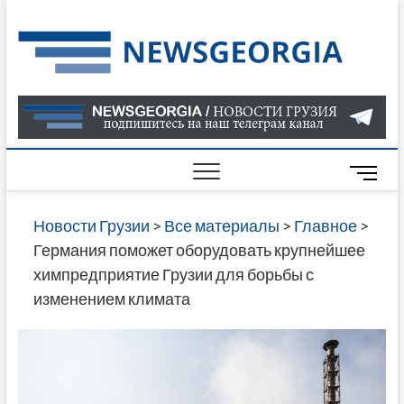
Skip
to
Нов
САМАЯ
content
АКТУАЛ
Гру
ИНФОР
О СОБ
В ГРУЗ
НОВОС
M
ГРУЗИИ
e
ОНЛАЙН
n
Новости Грузии
>
Все материалы
>
Главное
>
САЙТЕ 
u
Германия поможет оборудовать крупнейшее
НАЙДЕ
B
химпредприятие Грузии для борьбы с
НОВОС
u
изменением климата
ПОЛИТ
t
ЭКОНО
t
КУЛЬТУ
o
СПОРТА
n
МНОГО