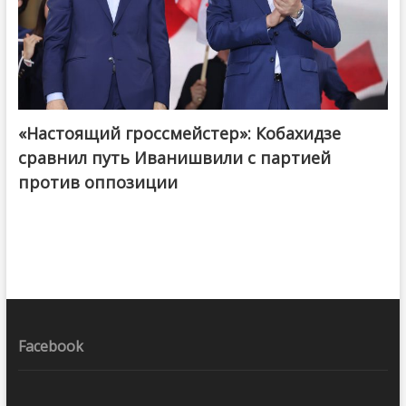
«Настоящий гроссмейстер»: Кобахидзе
@ქართული ოცნება / Georgian Dream
сравнил путь Иванишвили с партией
против оппозиции
Facebook