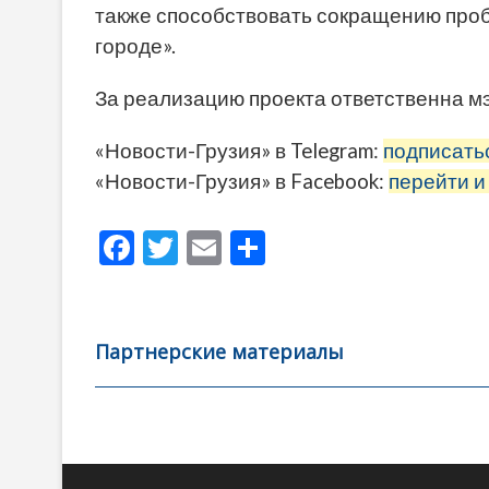
также способствовать сокращению проб
городе».
За реализацию проекта ответственна м
«Новости-Грузия» в Telegram:
подписать
«Новости-Грузия» в Facebook:
перейти и
F
T
E
О
ac
w
m
тп
e
itt
ai
р
b
er
l
а
Партнерские материалы
o
в
o
и
k
ть
Навигация