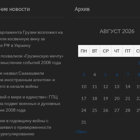
ние новости
Архив
АВГУСТ 2026
арламента Грузии возложил на
ли косвенную вину за
е РФ в Украину
ПН
ВТ
СР
ЧТ
ПТ
С
 похвалили «Грузинскую мечту»
смысление событий 2008 года
е назвал Саакашвили
3
4
5
6
7
м иностранным агентом» и
его в начале войны
10
11
12
13
14
1
вой о мире и единстве»: ГПЦ
17
18
19
20
21
2
а подвиг военных и духовных
йне 2008 года
24
25
26
27
28
2
ии в годовщину войны с
31
заявил о приверженности
« Июл
 урегулированию