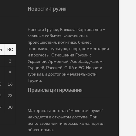
Новости-Грузия
Новости Грузии, Кавказа. Картина дня –
главные события, конфликты и
происшествия, политика, бизнес,
экономика, культура, спорт, комментарии
Б
ВС
и прогнозы. Отношения Грузии с
1
2
Украиной, Арменией, Азербайджаном,
Турцией, Россией, США и ЕС. Новости
8
9
туризма и достопримечательности
Грузии.
5
16
Правила цитирования
2
23
9
30
Материалы портала "Новости-Грузия"
находятся в открытом доступе. При
использовании гиперссылка на портал
обязательна.