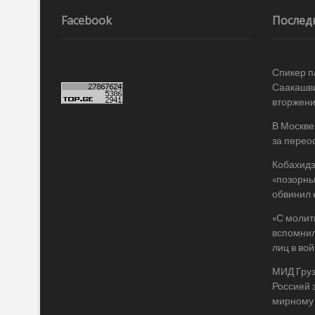
по
записям
Facebook
Послед
Спикер п
Саакашви
вторжени
В Москве
за перео
Кобахидз
«позорны
обвинил 
«С молит
вспомнил
лиц в во
МИД Груз
Россией 
мирному