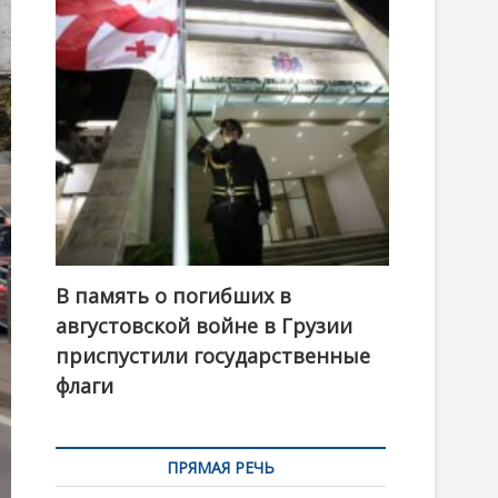
t
o
n
В память о погибших в
августовской войне в Грузии
приспустили государственные
флаги
ПРЯМАЯ РЕЧЬ