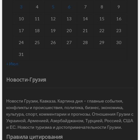
3
4
5
6
7
8
9
10
11
12
13
14
15
16
17
18
19
20
21
22
23
24
25
26
27
28
29
30
31
« Июл
Новости-Грузия
Новости Грузии, Кавказа. Картина дня – главные события,
конфликты и происшествия, политика, бизнес, экономика,
культура, спорт, комментарии и прогнозы. Отношения Грузии с
Украиной, Арменией, Азербайджаном, Турцией, Россией, США
и ЕС. Новости туризма и достопримечательности Грузии.
Правила цитирования