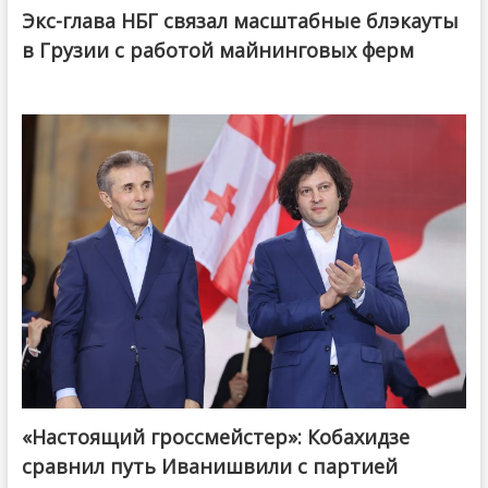
Экс-глава НБГ связал масштабные блэкауты
в Грузии с работой майнинговых ферм
«Настоящий гроссмейстер»: Кобахидзе
@ქართული ოცნება / Georgian Dream
сравнил путь Иванишвили с партией