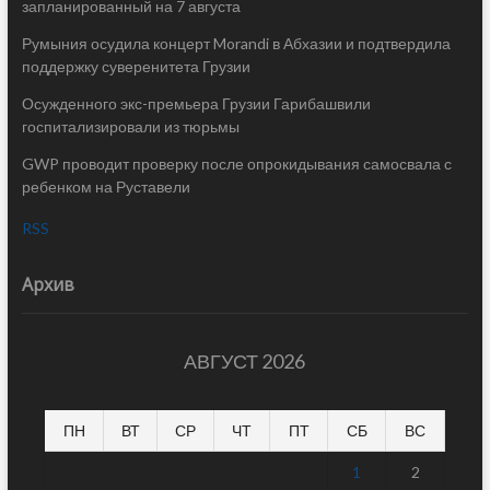
запланированный на 7 августа
Румыния осудила концерт Morandi в Абхазии и подтвердила
поддержку суверенитета Грузии
Осужденного экс-премьера Грузии Гарибашвили
госпитализировали из тюрьмы
GWP проводит проверку после опрокидывания самосвала с
ребенком на Руставели
RSS
Архив
АВГУСТ 2026
ПН
ВТ
СР
ЧТ
ПТ
СБ
ВС
1
2