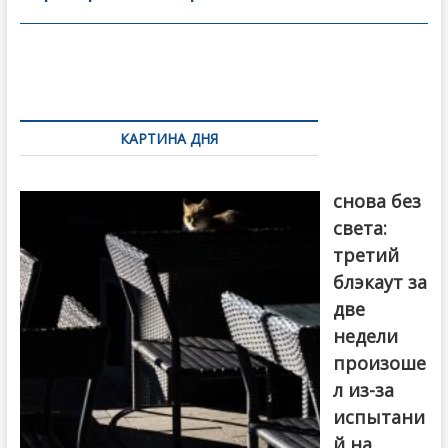
o
в
o
и
k
ть
Навигация
по
КАРТИНА ДНЯ
записям
Грузия
снова без
света:
третий
блэкаут за
две
недели
произоше
л из-за
испытани
й на