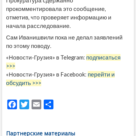
Прокуратура сдержанно
прокомментировала это сообщение,
отметив, что проверяет информацию и
начала расследование.
Сам Иванишвили пока не делал заявлений
по этому поводу.
«Новости-Грузия» в Telegram:
подписаться
>>>
«Новости-Грузия» в Facebook:
перейти и
обсудить >>>
F
T
E
О
ac
w
m
тп
e
itt
ai
р
b
er
l
а
Партнерские материалы