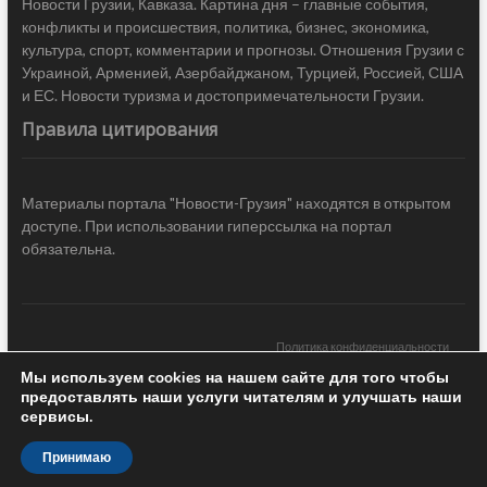
Новости Грузии, Кавказа. Картина дня – главные события,
конфликты и происшествия, политика, бизнес, экономика,
культура, спорт, комментарии и прогнозы. Отношения Грузии с
Украиной, Арменией, Азербайджаном, Турцией, Россией, США
и ЕС. Новости туризма и достопримечательности Грузии.
Правила цитирования
Материалы портала "Новости-Грузия" находятся в открытом
доступе. При использовании гиперссылка на портал
обязательна.
Политика конфиденциальности
Мы используем cookies на нашем сайте для того чтобы
Новости Грузии
| Black Sea Press LTD © 2020 All Rights Reserved /
предоставлять наши услуги читателям и улучшать наши
Design & development —
COCODO BRANDO
сервисы.
Принимаю