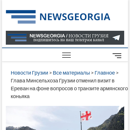
Skip
to
Нов
САМАЯ
content
АКТУАЛ
Гру
ИНФОР
О СОБ
В ГРУЗ
НОВОС
M
ГРУЗИИ
e
ОНЛАЙН
n
Новости Грузии
>
Все материалы
>
Главное
>
САЙТЕ 
u
Глава Минсельхоза Грузии отменил визит в
НАЙДЕ
B
Ереван на фоне вопросов о транзите армянского
НОВОС
u
коньяка
ПОЛИТ
t
ЭКОНО
t
КУЛЬТУ
o
СПОРТА
n
МНОГО