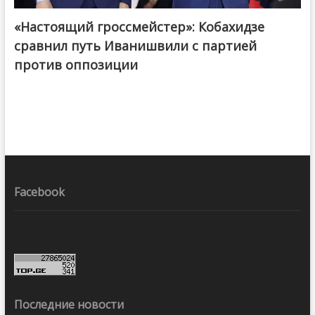
«Настоящий гроссмейстер»: Кобахидзе
@ქართული ოცნება / Georgian Dream
сравнил путь Иванишвили с партией
против оппозиции
Facebook
Последние новости