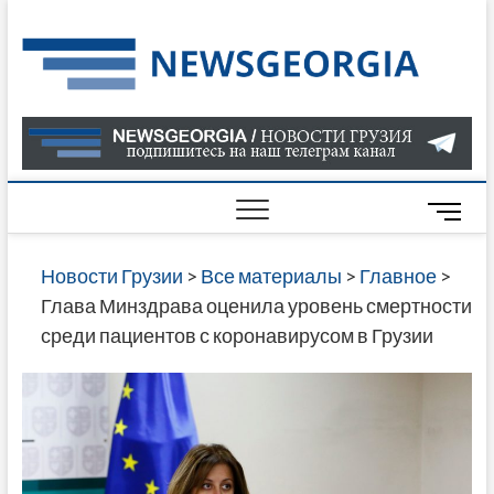
Skip
to
Нов
САМАЯ
content
АКТУАЛ
Гру
ИНФОР
О СОБ
В ГРУЗ
НОВОС
M
ГРУЗИИ
e
ОНЛАЙН
n
Новости Грузии
>
Все материалы
>
Главное
>
САЙТЕ 
u
Глава Минздрава оценила уровень смертности
НАЙДЕ
B
среди пациентов с коронавирусом в Грузии
НОВОС
u
ПОЛИТ
t
ЭКОНО
t
КУЛЬТУ
o
СПОРТА
n
МНОГО