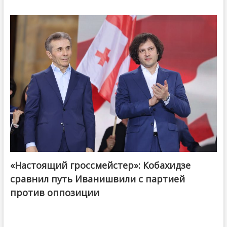
«Настоящий гроссмейстер»: Кобахидзе
@ქართული ოცნება / Georgian Dream
сравнил путь Иванишвили с партией
против оппозиции