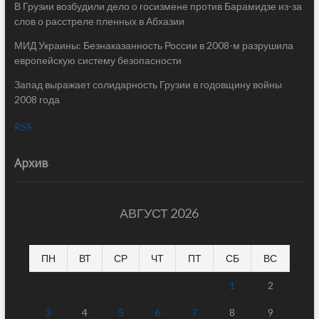
В Грузии возбудили дело о госизмене против Барамидзе из-за
слов о расстреле пленных в Абхазии
МИД Украины: Безнаказанность России в 2008-м разрушила
европейскую систему безопасности
Запад выражает солидарность Грузии в годовщину войны
2008 года
RSS
Архив
АВГУСТ 2026
ПН
ВТ
СР
ЧТ
ПТ
СБ
ВС
1
2
3
4
5
6
7
8
9