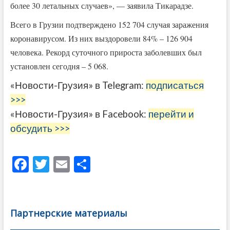
более 30 летальных случаев», — заявила Тикарадзе.
Всего в Грузии подтверждено 152 704 случая заражения
коронавирусом. Из них выздоровели 84% – 126 904
человека. Рекорд суточного прироста заболевших был
установлен сегодня – 5 068.
«Новости-Грузия» в Telegram:
подписаться
>>>
«Новости-Грузия» в Facebook:
перейти и
обсудить >>>
F
T
E
О
ac
w
m
тп
e
itt
ai
р
b
er
l
а
Партнерские материалы
o
в