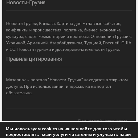
Новости-Грузия
Новости Грузии, Кавказа. Картина дня – главные события,
конфликты и происшествия, политика, бизнес, экономика,
культура, спорт, комментарии и прогнозы. Отношения Грузии с
Украиной, Арменией, Азербайджаном, Турцией, Россией, США
и ЕС. Новости туризма и достопримечательности Грузии.
Правила цитирования
Материалы портала "Новости-Грузия" находятся в открытом
доступе. При использовании гиперссылка на портал
обязательна.
Политика конфиденциальности
Мы используем cookies на нашем сайте для того чтобы
Новости Грузии
| Black Sea Press LTD © 2020 All Rights Reserved /
предоставлять наши услуги читателям и улучшать наши