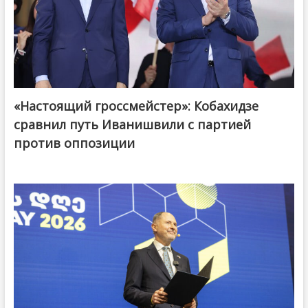
«Настоящий гроссмейстер»: Кобахидзе
@ქართული ოცნება / Georgian Dream
сравнил путь Иванишвили с партией
против оппозиции