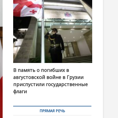
t
o
n
В память о погибших в
августовской войне в Грузии
приспустили государственные
флаги
ПРЯМАЯ РЕЧЬ