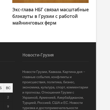
Экс-глава НБГ связал масштабные
блэкауты в Грузии с работой
майнинговых ферм
Новости-Грузия
Новости Грузии, Кавказа. Картина дня –
главные события, конфликты и
происшествия, политика, бизнес,
экономика, культура, спорт, комментарии
Б
ВС
и прогнозы. Отношения Грузии с
1
2
Украиной, Арменией, Азербайджаном,
Турцией, Россией, США и ЕС. Новости
8
9
туризма и достопримечательности