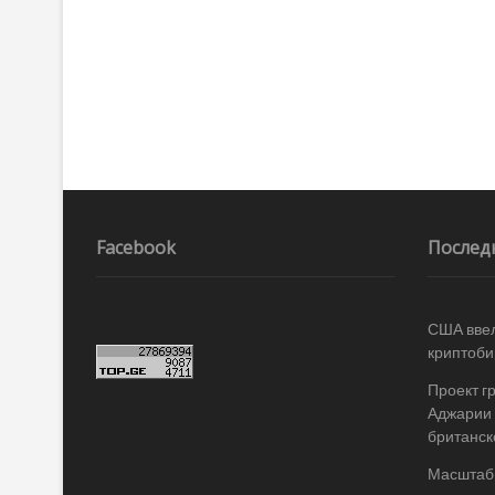
Facebook
Послед
США ввел
криптоби
Проект г
Аджарии 
британск
Масштабы