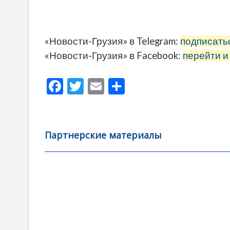
«Новости-Грузия» в Telegram:
подписать
«Новости-Грузия» в Facebook:
перейти и
F
T
E
О
ac
w
m
тп
e
itt
ai
р
b
er
l
а
Партнерские материалы
o
в
o
и
k
ть
Навигация
по
записям