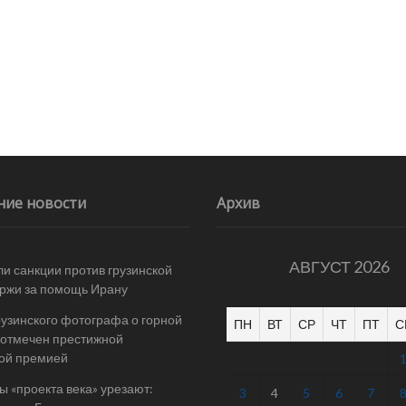
ние новости
Архив
АВГУСТ 2026
и санкции против грузинской
ржи за помощь Ирану
рузинского фотографа о горной
ПН
ВТ
СР
ЧТ
ПТ
С
отмечен престижной
ой премией
 «проекта века» урезают:
3
4
5
6
7