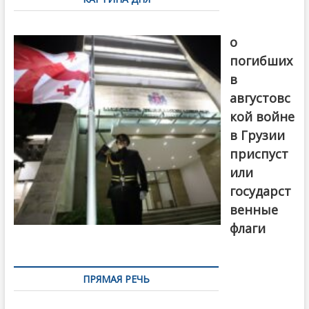
записям
В память
о
погибших
в
августовс
кой войне
в Грузии
приспуст
или
государст
венные
флаги
ПРЯМАЯ РЕЧЬ