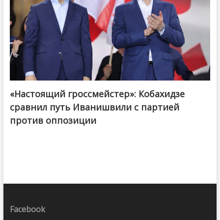
«Настоящий гроссмейстер»: Кобахидзе
@ქართული ოცნება / Georgian Dream
сравнил путь Иванишвили с партией
против оппозиции
Facebook