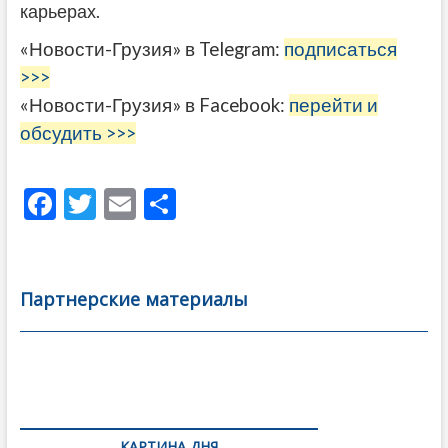
карьерах.
«Новости-Грузия» в Telegram:
подписаться
>>>
«Новости-Грузия» в Facebook:
перейти и
обсудить >>>
F
T
E
О
ac
w
m
тп
e
itt
ai
р
b
er
l
а
Партнерские материалы
o
в
o
и
k
ть
Навигация
по
КАРТИНА ДНЯ