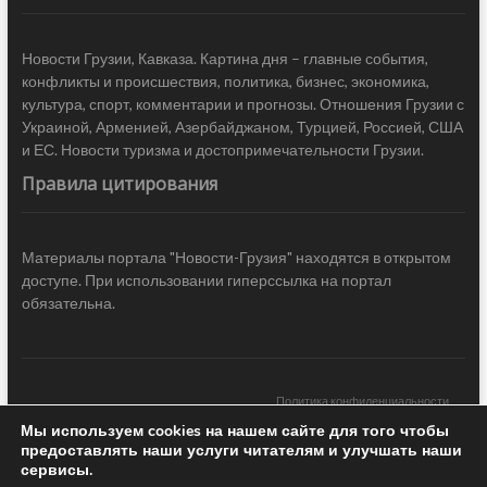
Новости Грузии, Кавказа. Картина дня – главные события,
конфликты и происшествия, политика, бизнес, экономика,
культура, спорт, комментарии и прогнозы. Отношения Грузии с
Украиной, Арменией, Азербайджаном, Турцией, Россией, США
и ЕС. Новости туризма и достопримечательности Грузии.
Правила цитирования
Материалы портала "Новости-Грузия" находятся в открытом
доступе. При использовании гиперссылка на портал
обязательна.
Политика конфиденциальности
Мы используем cookies на нашем сайте для того чтобы
Новости Грузии
| Black Sea Press LTD © 2020 All Rights Reserved /
предоставлять наши услуги читателям и улучшать наши
Design & development —
COCODO BRANDO
сервисы.