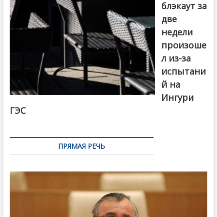
блэкаут за
две
недели
произоше
л из-за
испытани
й на
Ингури
ГЭС
ПРЯМАЯ РЕЧЬ