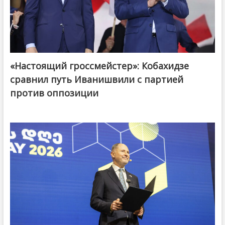
«Настоящий гроссмейстер»: Кобахидзе
@ქართული ოცნება / Georgian Dream
сравнил путь Иванишвили с партией
против оппозиции