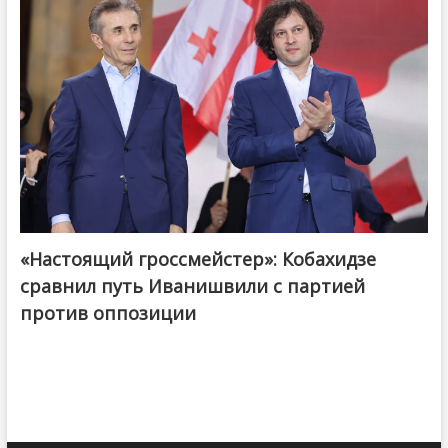
«Настоящий гроссмейстер»: Кобахидзе
@ქართული ოცნება / Georgian Dream
сравнил путь Иванишвили с партией
против оппозиции