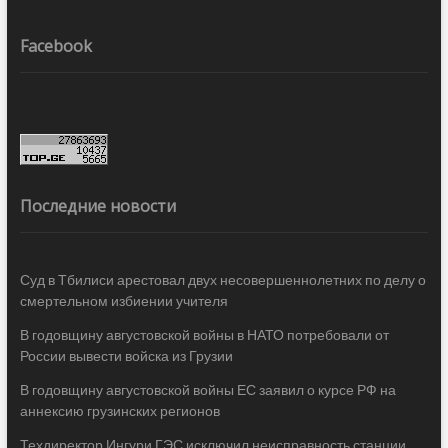
Facebook
Последние новости
Суд в Тбилиси арестовал двух несовершеннолетних по делу о
смертельном избиении учителя
В годовщину августовской войны в НАТО потребовали от
России вывести войска из Грузии
В годовщину августовской войны ЕС заявил о курсе РФ на
аннексию грузинских регионов
Техдиректор Ингури ГЭС исключил неисправность станции