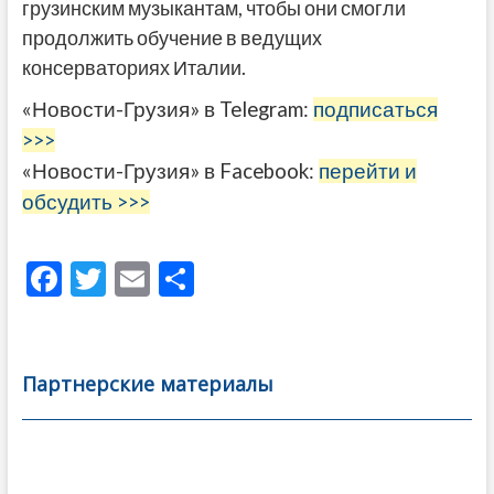
грузинским музыкантам, чтобы они смогли
продолжить обучение в ведущих
консерваториях Италии.
«Новости-Грузия» в Telegram:
подписаться
>>>
«Новости-Грузия» в Facebook:
перейти и
обсудить >>>
F
T
E
О
ac
w
m
тп
e
itt
ai
р
b
er
l
а
Партнерские материалы
o
в
o
и
k
ть
Навигация