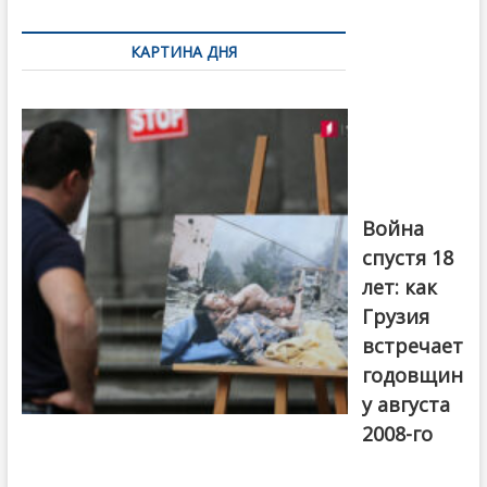
по
КАРТИНА ДНЯ
записям
Фотовыставка
на тему
августовской
войны 2008
года в Тбилиси,
август 2018
года. Фото:
Война
Первый канал
спустя 18
лет: как
Грузия
встречает
годовщин
у августа
2008-го