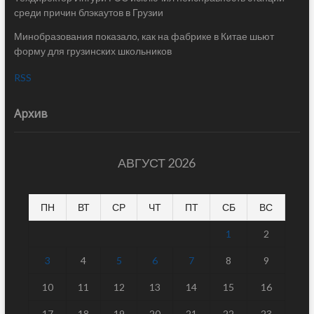
среди причин блэкаутов в Грузии
Минобразования показало, как на фабрике в Китае шьют
форму для грузинских школьников
RSS
Архив
АВГУСТ 2026
ПН
ВТ
СР
ЧТ
ПТ
СБ
ВС
1
2
3
4
5
6
7
8
9
10
11
12
13
14
15
16
17
18
19
20
21
22
23