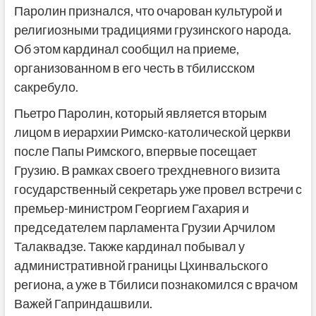
Паролин признался, что очарован культурой и
религиозными традициями грузинского народа.
Об этом кардинал сообщил на приеме,
организованном в его честь в тбилисском
сакребуло.
Пьетро Паролин, который является вторым
лицом в иерархии Римско-католической церкви
после Папы Римского, впервые посещает
Грузию. В рамках своего трехдневного визита
государственный секретарь уже провел встречи с
премьер-министром Георгием Гахария и
председателем парламента Грузии Арчилом
Талаквадзе. Также кардинал побывал у
административной границы Цхинвальского
региона, а уже в Тбилиси познакомился с врачом
Важей Гаприндашвили.