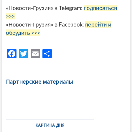
«Новости-Грузия» в Telegram:
подписаться
>>>
«Новости-Грузия» в Facebook:
перейти и
обсудить >>>
F
T
E
О
ac
w
m
тп
e
itt
ai
р
b
er
l
а
Партнерские материалы
o
в
o
и
k
ть
Навигация
по
КАРТИНА ДНЯ
записям