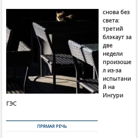
Грузия
снова без
света:
третий
блэкаут за
две
недели
произоше
л из-за
испытани
й на
Ингури
ГЭС
ПРЯМАЯ РЕЧЬ