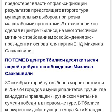
предостерег власти от фальсификации
результатов предстоящего второго тура
муниципальных выборов, пригрозив
масштабными протестами. Это заявление он
сделал в центре Тбилиси, на многотысячном
митинге с требованием освобождения экс-
президента и основателя партии ЕНД Михаила
Саакашвили.
ПО ТЕМЕ
В центре Тбилиси десятки тысяч
людей требуют освобождения Михаила
Саакашвили
30 октября второй тур выборов мэров состоится
в 20 из 64 городов и муниципалитетов Грузии, где
кандидаты правящей «Грузинской мечты» не
сумели победить в первом же туре. В Тбилиси
конкурентом действующего мэра Кахи Каладзе