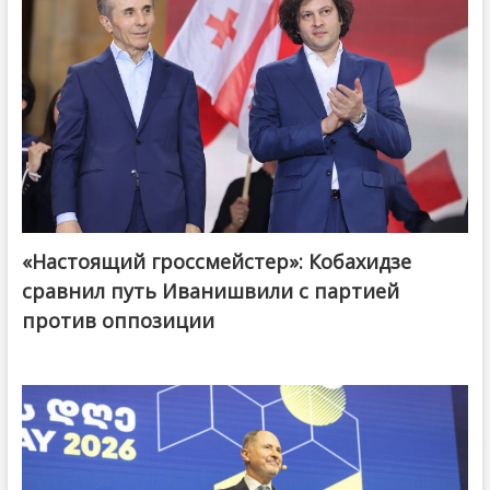
«Настоящий гроссмейстер»: Кобахидзе
@ქართული ოცნება / Georgian Dream
сравнил путь Иванишвили с партией
против оппозиции