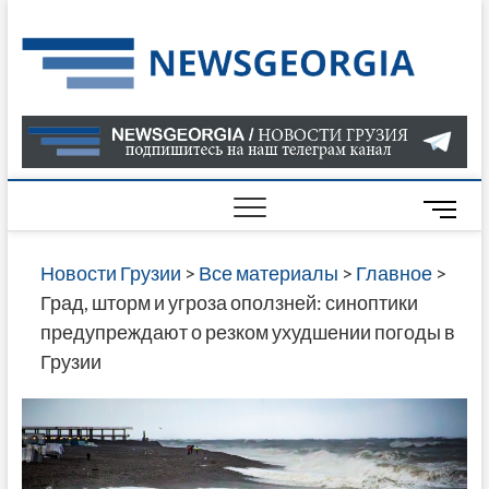
Skip
to
Нов
САМАЯ
content
АКТУАЛ
Гру
ИНФОР
О СОБ
В ГРУЗ
НОВОС
M
ГРУЗИИ
e
ОНЛАЙН
n
Новости Грузии
>
Все материалы
>
Главное
>
САЙТЕ 
u
Град, шторм и угроза оползней: синоптики
НАЙДЕ
B
предупреждают о резком ухудшении погоды в
НОВОС
u
Грузии
ПОЛИТ
t
ЭКОНО
t
КУЛЬТУ
o
СПОРТА
n
МНОГО