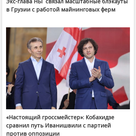
Экс-глава НБГ связал масштабные блэкауты
в Грузии с работой майнинговых ферм
«Настоящий гроссмейстер»: Кобахидзе
@ქართული ოცნება / Georgian Dream
сравнил путь Иванишвили с партией
против оппозиции