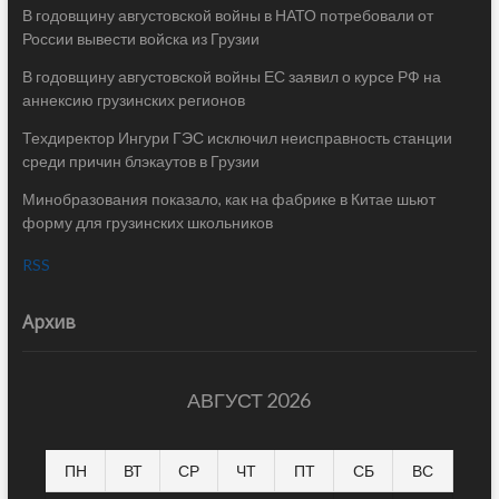
В годовщину августовской войны в НАТО потребовали от
России вывести войска из Грузии
В годовщину августовской войны ЕС заявил о курсе РФ на
аннексию грузинских регионов
Техдиректор Ингури ГЭС исключил неисправность станции
среди причин блэкаутов в Грузии
Минобразования показало, как на фабрике в Китае шьют
форму для грузинских школьников
RSS
Архив
АВГУСТ 2026
ПН
ВТ
СР
ЧТ
ПТ
СБ
ВС