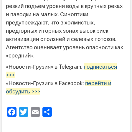
резкий подъем уровня воды в крупных реках
и паводки на малых. Синоптики
предупреждают, что в холмистых,
предгорных и горных зонах высок риск
активизации оползней и селевых потоков.
Агентство оценивает уровень опасности как
«средний».
«Новости-Грузия» в Telegram:
подписаться
>>>
«Новости-Грузия» в Facebook:
перейти и
обсудить >>>
F
T
E
О
ac
w
m
тп
e
itt
ai
р