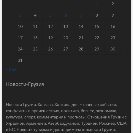
1
2
3
4
5
6
7
8
9
10
11
12
13
14
15
16
17
18
19
20
21
22
23
24
25
26
27
28
29
30
31
« Июл
Новости-Грузия
Новости Грузии, Кавказа. Картина дня – главные события,
конфликты и происшествия, политика, бизнес, экономика,
культура, спорт, комментарии и прогнозы. Отношения Грузии с
Украиной, Арменией, Азербайджаном, Турцией, Россией, США
и ЕС. Новости туризма и достопримечательности Грузии.