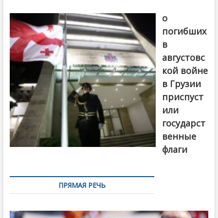
В память
о
погибших
в
августовс
кой войне
в Грузии
приспуст
или
государст
венные
флаги
ПРЯМАЯ РЕЧЬ