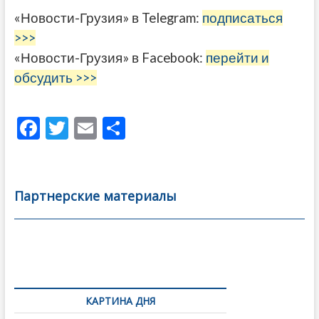
«Новости-Грузия» в Telegram:
подписаться
>>>
«Новости-Грузия» в Facebook:
перейти и
обсудить >>>
F
T
E
О
ac
w
m
тп
e
itt
ai
р
b
er
l
а
Партнерские материалы
o
в
o
и
k
ть
Навигация
по
КАРТИНА ДНЯ
записям