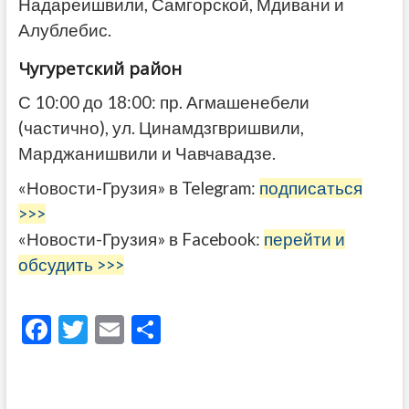
Надареишвили,
Самгорской, Мдивани и
Алублебис.
Чугуретский район
С 10:00 до 18:00: пр. Агмашенебели
(частично), ул. Цинамдзгвришвили,
Марджанишвили и
Чавчавадзе.
«Новости-Грузия» в Telegram:
подписаться
>>>
«Новости-Грузия» в Facebook:
перейти и
обсудить >>>
F
T
E
О
ac
w
m
тп
e
itt
ai
р