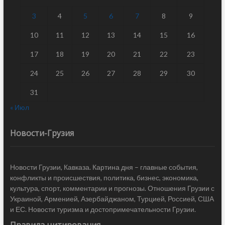
3
4
5
6
7
8
9
10
11
12
13
14
15
16
17
18
19
20
21
22
23
24
25
26
27
28
29
30
31
« Июл
Новости-Грузия
Новости Грузии, Кавказа. Картина дня – главные события,
конфликты и происшествия, политика, бизнес, экономика,
культура, спорт, комментарии и прогнозы. Отношения Грузии с
Украиной, Арменией, Азербайджаном, Турцией, Россией, США
и ЕС. Новости туризма и достопримечательности Грузии.
Правила цитирования