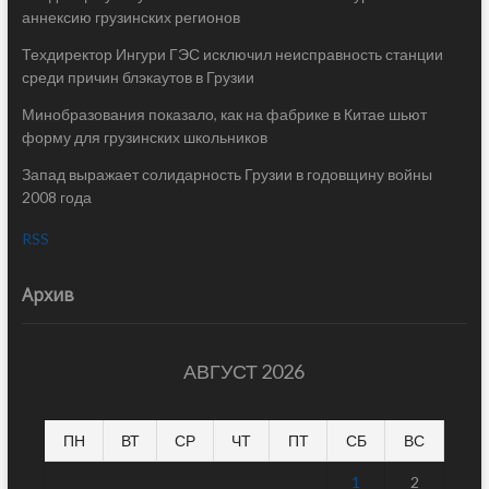
аннексию грузинских регионов
Техдиректор Ингури ГЭС исключил неисправность станции
среди причин блэкаутов в Грузии
Минобразования показало, как на фабрике в Китае шьют
форму для грузинских школьников
Запад выражает солидарность Грузии в годовщину войны
2008 года
RSS
Архив
АВГУСТ 2026
ПН
ВТ
СР
ЧТ
ПТ
СБ
ВС
1
2