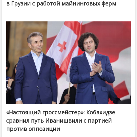
в Грузии с работой майнинговых ферм
«Настоящий гроссмейстер»: Кобахидзе
@ქართული ოცნება / Georgian Dream
сравнил путь Иванишвили с партией
против оппозиции