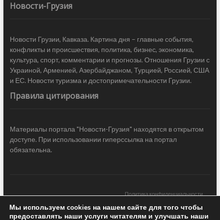
Новости-Грузия
Новости Грузии, Кавказа. Картина дня – главные события,
конфликты и происшествия, политика, бизнес, экономика,
культура, спорт, комментарии и прогнозы. Отношения Грузии с
Украиной, Арменией, Азербайджаном, Турцией, Россией, США
и ЕС. Новости туризма и достопримечательности Грузии.
Правила цитирования
Материалы портала "Новости-Грузия" находятся в открытом
доступе. При использовании гиперссылка на портал
обязательна.
Политика конфиденциальности
Мы используем cookies на нашем сайте для того чтобы
Новости Грузии
| Black Sea Press LTD © 2020 All Rights Reserved /
предоставлять наши услуги читателям и улучшать наши