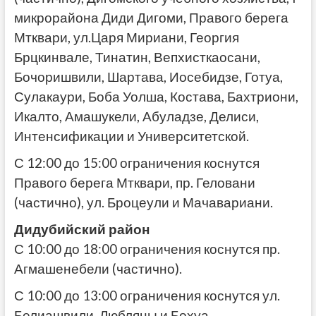
микрорайона Диди Дигоми, Правого берега
Мтквари, ул.Царя Мириани, Георгия
Брцкинвале, Тинатин, Вепхисткаосани,
Бочоришвили, Шартава, Иосебидзе, Готуа,
Сулакаури, Боба Уолша, Костава, Бахтриони,
Икалто, Амашукели, Абуладзе, Делиси,
Интенсификации и Университетской.
С 12:00 до 15:00 ограничения коснутся
Правого берега Мтквари, пр. Геловани
(частично), ул. Броцеули и Мачавариани.
Дидубийский район
С 10:00 до 18:00 ограничения коснутся пр.
Агмашенебели (частично).
С 10:00 до 13:00 ограничения коснутся ул.
Белиашвили, Любляны и Бохуа.