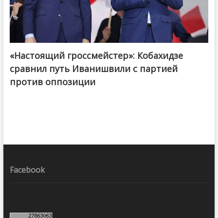
«Настоящий гроссмейстер»: Кобахидзе
@ქართული ოცნება / Georgian Dream
сравнил путь Иванишвили с партией
против оппозиции
Facebook