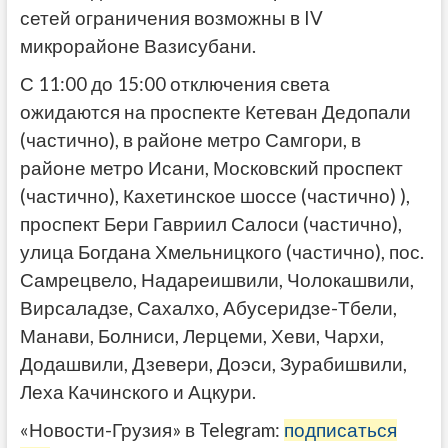
сетей ограничения возможны в IV
микрорайоне Вазисубани.
С 11:00 до 15:00 отключения света
ожидаются на проспекте Кетеван Дедопали
(частично), в районе метро Самгори, в
районе метро Исани, Московский проспект
(частично), Кахетинское шоссе (частично) ),
проспект Бери Гавриил Салоси (частично),
улица Богдана Хмельницкого (частично), пос.
Самрецвело, Надареишвили, Чолокашвили,
Вирсаладзе, Сахалхо, Абусеридзе-Тбели,
Манави, Болниси, Лерцеми, Хеви, Чархи,
Додашвили, Дзевери, Доэси, Зурабишвили,
Леха Качинского и Ацкури.
«Новости-Грузия» в Telegram:
подписаться