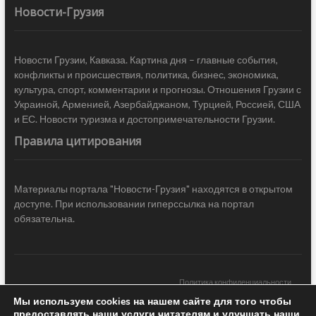
Новости-Грузия
Новости Грузии, Кавказа. Картина дня – главные события,
конфликты и происшествия, политика, бизнес, экономика,
культура, спорт, комментарии и прогнозы. Отношения Грузии с
Украиной, Арменией, Азербайджаном, Турцией, Россией, США
и ЕС. Новости туризма и достопримечательности Грузии.
Правила цитирования
Материалы портала "Новости-Грузия" находятся в открытом
доступе. При использовании гиперссылка на портал
обязательна.
Политика конфиденциальности
Мы используем cookies на нашем сайте для того чтобы
Новости Грузии
| Black Sea Press LTD © 2020 All Rights Reserved /
предоставлять наши услуги читателям и улучшать наши