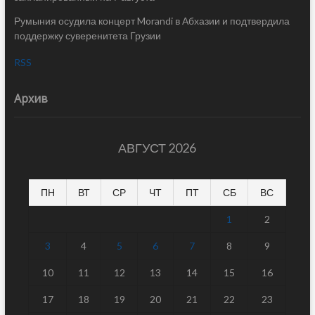
Румыния осудила концерт Morandi в Абхазии и подтвердила
поддержку суверенитета Грузии
RSS
Архив
АВГУСТ 2026
ПН
ВТ
СР
ЧТ
ПТ
СБ
ВС
1
2
3
4
5
6
7
8
9
10
11
12
13
14
15
16
17
18
19
20
21
22
23