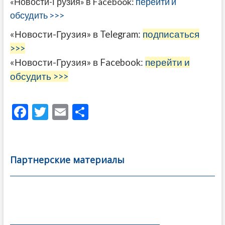
«Новости-Грузия» в Facebook:
перейти и
обсудить >>>
«Новости-Грузия» в Telegram:
подписаться
>>>
«Новости-Грузия» в Facebook:
перейти и
обсудить >>>
F
T
E
О
ac
w
m
тп
e
itt
ai
р
b
er
l
а
Партнерские материалы
o
в
o
и
k
ть
Навигация
по