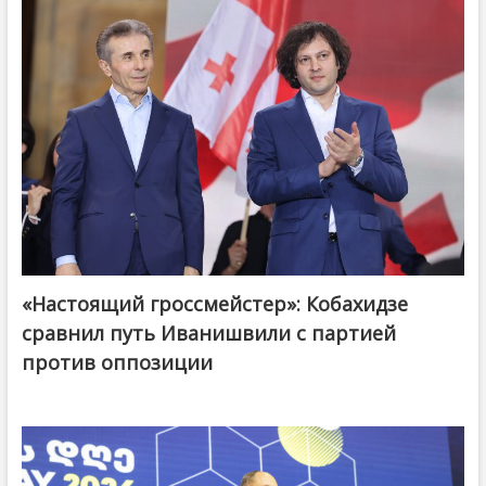
«Настоящий гроссмейстер»: Кобахидзе
@ქართული ოცნება / Georgian Dream
сравнил путь Иванишвили с партией
против оппозиции