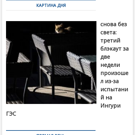
КАРТИНА ДНЯ
записям
Грузия
снова без
света:
третий
блэкаут за
две
недели
произоше
л из-за
испытани
й на
Ингури
ГЭС