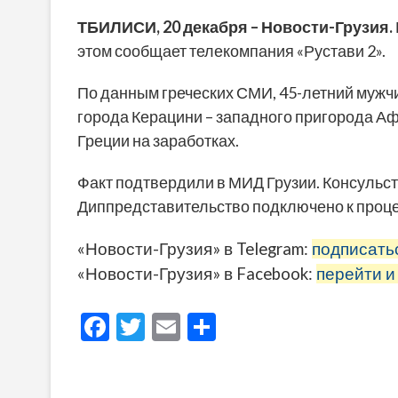
ТБИЛИСИ, 20 декабря – Новости-Грузия.
этом сообщает телекомпания «Рустави 2».
По данным греческих СМИ, 45-летний мужч
города Керацини – западного пригорода Аф
Греции на заработках.
Факт подтвердили в МИД Грузии. Консульст
Диппредставительство подключено к процес
«Новости-Грузия» в Telegram:
подписать
«Новости-Грузия» в Facebook:
перейти и
F
T
E
О
ac
w
m
тп
e
itt
ai
р