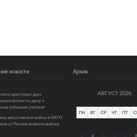
ние новости
Архив
АВГУСТ 2026
илиси арестовал двух
еннолетних по делу о
ном избиении учителя
ПН
ВТ
СР
ЧТ
ПТ
С
ину августовской войны в НАТО
али от России вывести войска
3
4
5
6
7