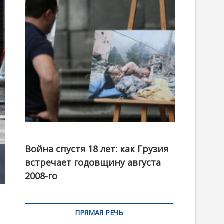
t
o
n
Фотовыставка на тему августовской войны 2008
года в Тбилиси, август 2018 года. Фото: Первый
Война спустя 18 лет: как Грузия
канал
встречает годовщину августа
2008-го
ПРЯМАЯ РЕЧЬ