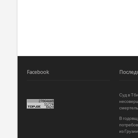
Facebook
Послед
Суд в Тб
несоверш
смертель
В годовщ
потребов
из Грузии