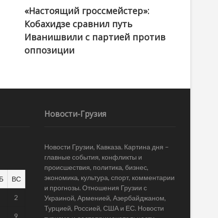
«Настоящий гроссмейстер»:
@ქართული ოცნება / Georgian Dream
Кобахидзе сравнил путь
Иванишвили с партией против
оппозиции
Новости-Грузия
Новости Грузии, Кавказа. Картина дня –
главные события, конфликты и
происшествия, политика, бизнес,
экономика, культура, спорт, комментарии
Б
ВС
и прогнозы. Отношения Грузии с
1
2
Украиной, Арменией, Азербайджаном,
Турцией, Россией, США и ЕС. Новости
8
9